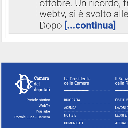
ottobre. Un ricordo, 
webtv, si è svolto all
Dopo
[...continua]
La Presidente
Il Sen
della Camera
della 
Portale storico
BIOGRAFIA
L'ISTITU
WebTv
AGENDA
LAVORI 
YouTube
NOTIZIE
LEGGI E
Portale Luce - Camera
COMUNICATI
ATTUALI