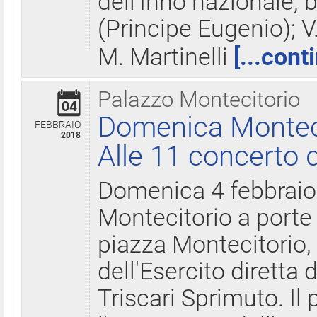
dell'Inno nazionale, 
(Principe Eugenio); V
M. Martinelli
[...cont
Palazzo Montecitorio
04
Domenica Montecit
FEBBRAIO
2018
Alle 11 concerto d
Domenica 4 febbrai
Montecitorio a porte 
piazza Montecitorio, 
dell'Esercito diretta
Triscari Sprimuto. I