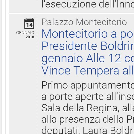
l'esecuzione dell'Inn
Palazzo Montecitorio
14
Montecitorio a po
GENNAIO
2018
Presidente Boldri
gennaio Alle 12 c
Vince Tempera all
Primo appuntamento 
a porte aperte all'in
Sala della Regina, all
alla presenza della 
deputati, Laura Boldri