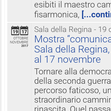
esibiti il maestro c
fisarmonica,
[...cont
Sala della Regina - 19 
19
17
Mostra “comunica
OTTOBRE
NOVEMBRE
Sala della Regina,
2017
al 17 novembre
Tornare alla democra
della seconda guerra 
percorso faticoso, 
straordinario cammin
rinascita. Quel pass