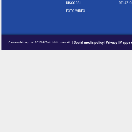
DISCORSI
RELAZIO
FOTO/VIDEO
Social media policy
Privacy
Mappa d
Camera dei deputati 2015 © Tutti i diritti riservati