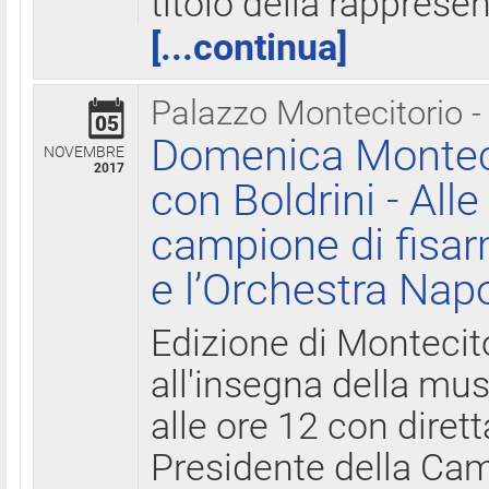
titolo della rapprese
[...continua]
Palazzo Montecitorio -
05
Domenica Monteci
NOVEMBRE
2017
con Boldrini - All
campione di fisar
e l’Orchestra Nap
Edizione di Montecit
all'insegna della mus
alle ore 12 con diret
Presidente della Came