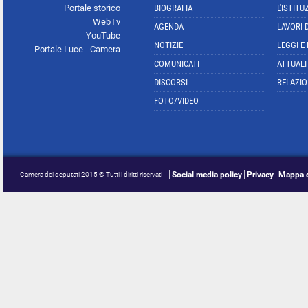
Portale storico
BIOGRAFIA
L'ISTITU
WebTv
AGENDA
LAVORI 
YouTube
NOTIZIE
LEGGI E
Portale Luce - Camera
COMUNICATI
ATTUALI
DISCORSI
RELAZIO
FOTO/VIDEO
Social media policy
Privacy
Mappa d
Camera dei deputati 2015 © Tutti i diritti riservati