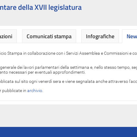
ntare della XVII legislatura
azioni
Comunicati stampa
Infografiche
News
News
ficio Stampa in collaborazione con i Servizi Assemblea e Commissioni e con
 generale dei lavori parlamentari della settimana e, nello stesso tempo, segn
imento necessari per eventuali approfondimenti.
blicata sul sito ogni venerdì sera e viene segnalata anche attraverso l'a
er pubblicate in
archivio
.