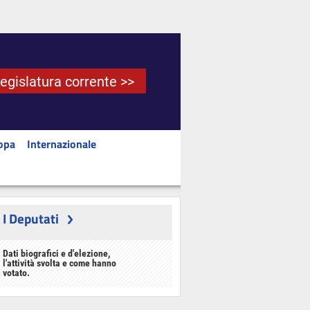
Legislatura corrente >>
opa
Internazionale
I Deputati
Dati biografici e d'elezione,
l'attività svolta e come hanno
votato.