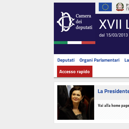
XVII 
dal 15/03/2013 
Deputati
Organi Parlamentari
La
Accesso rapido
La President
Vai alla home page