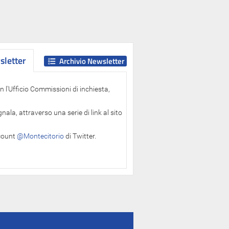
letter
letter
Archivio Newsletter
 l'Ufficio Commissioni di inchiesta,
ala, attraverso una serie di link al sito
ccount
@Montecitorio
di Twitter.