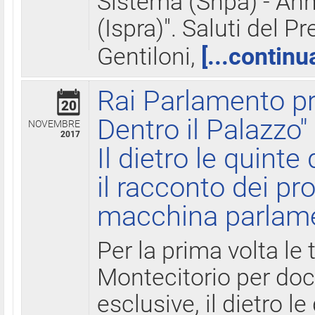
Sistema (Snpa) - Ann
(Ispra)". Saluti del P
Gentiloni,
[...continu
Rai Parlamento pr
20
Dentro il Palazzo"
NOVEMBRE
2017
Il dietro le quint
il racconto dei pro
macchina parlam
Per la prima volta le
Montecitorio per do
esclusive, il dietro le