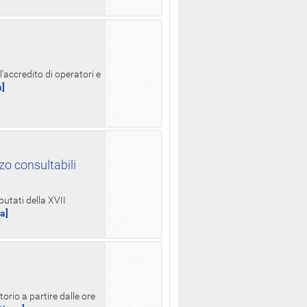
l'accredito di operatori e
a]
zo consultabili
putati della XVII
ua]
orio a partire dalle ore