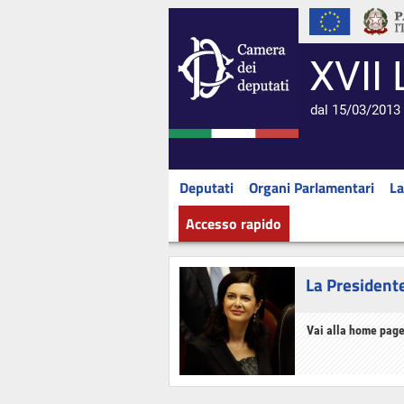
XVII 
dal 15/03/2013 
Deputati
Organi Parlamentari
La
Accesso rapido
La President
Vai alla home page