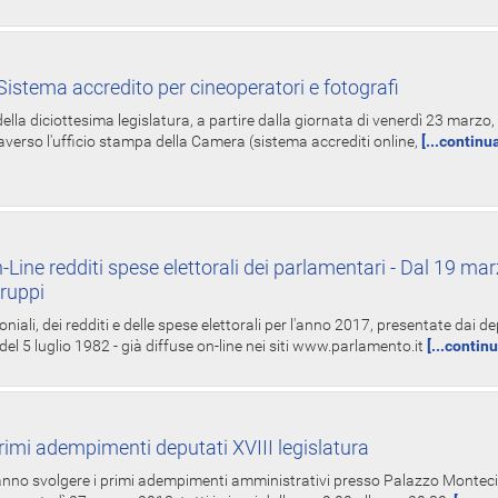
istema accredito per cineoperatori e fotografi
ella diciottesima legislatura, a partire dalla giornata di venerdì 23 marzo, 
averso l'ufficio stampa della Camera (sistema accrediti online,
[...continu
-Line redditi spese elettorali dei parlamentari - Dal 19 mar
Gruppi
oniali, dei redditi e delle spese elettorali per l'anno 2017, presentate dai de
 del 5 luglio 1982 - già diffuse on-line nei siti www.parlamento.it
[...contin
rimi adempimenti deputati XVIII legislatura
tranno svolgere i primi adempimenti amministrativi presso Palazzo Montecit