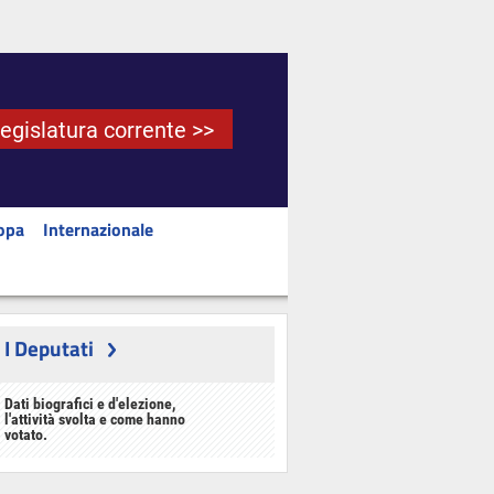
Legislatura corrente >>
opa
Internazionale
I Deputati
Dati biografici e d'elezione,
l'attività svolta e come hanno
votato.