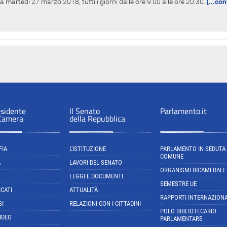
 martedì 27 marzo 2018, tutti i giorni dalle ore 9.00 alle ore 20.30.
[...co
esidente
Il Senato
Parlamento.it
 Camera
della Repubblica
FIA
L'ISTITUZIONE
PARLAMENTO IN SEDUTA
COMUNE
A
LAVORI DEL SENATO
ORGANISMI BICAMERALI
LEGGI E DOCUMENTI
SEMESTRE UE
CATI
ATTUALITÀ
RAPPORTI INTERNAZIONA
SI
RELAZIONI CON I CITTADINI
POLO BIBLIOTECARIO
IDEO
PARLAMENTARE