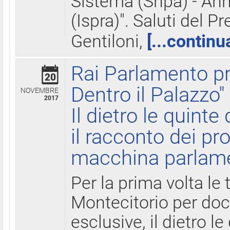
Sistema (Snpa) - Ann
(Ispra)". Saluti del P
Gentiloni,
[...continu
Rai Parlamento pr
20
Dentro il Palazzo"
NOVEMBRE
2017
Il dietro le quint
il racconto dei pro
macchina parlam
Per la prima volta le
Montecitorio per do
esclusive, il dietro le