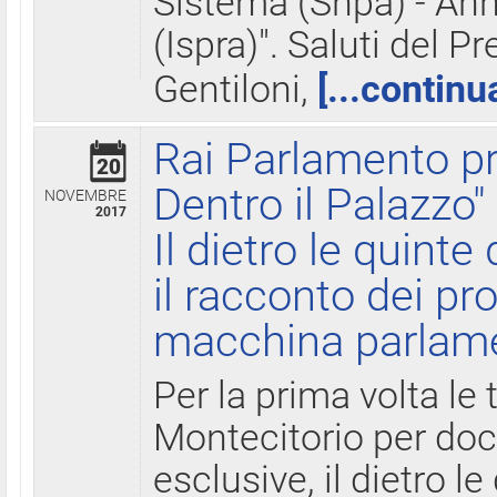
Sistema (Snpa) - Ann
(Ispra)". Saluti del P
Gentiloni,
[...continu
Rai Parlamento pr
20
Dentro il Palazzo"
NOVEMBRE
2017
Il dietro le quint
il racconto dei pro
macchina parlam
Per la prima volta le
Montecitorio per do
esclusive, il dietro le