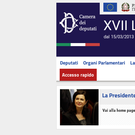
XVII 
dal 15/03/2013 
Deputati
Organi Parlamentari
La
Accesso rapido
La President
Vai alla home page