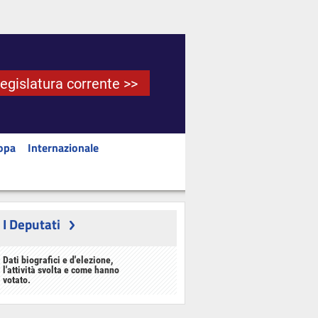
Legislatura corrente >>
opa
Internazionale
I Deputati
Dati biografici e d'elezione,
l'attività svolta e come hanno
votato.