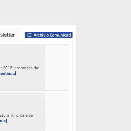
letter
Archivio Comunicati
Hour 2018" promossa dal
.continua]
tura. All'ordine del
inua]