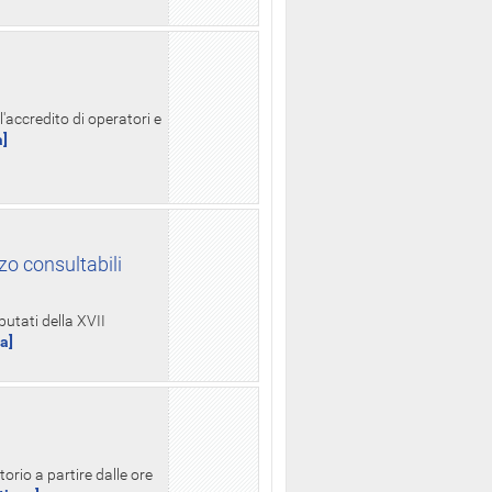
l'accredito di operatori e
a]
zo consultabili
putati della XVII
ua]
orio a partire dalle ore