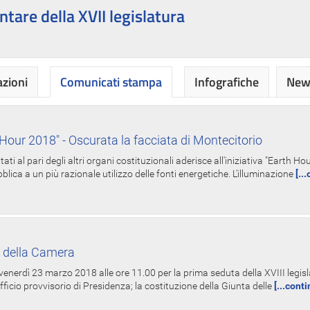
ntare della XVII legislatura
azioni
Comunicati stampa
Infografiche
News
Hour 2018" - Oscurata la facciata di Montecitorio
i al pari degli altri organi costituzionali aderisce all'iniziativa "Earth 
lica a un più razionale utilizzo delle fonti energetiche. L'illuminazione
[..
 della Camera
nerdì 23 marzo 2018 alle ore 11.00 per la prima seduta della XVIII legisla
Ufficio provvisorio di Presidenza; la costituzione della Giunta delle
[...cont