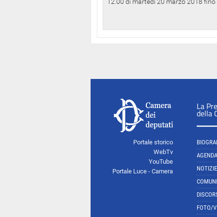
12.00 di martedì 20 marzo 2018 fino a
La Pr
della
Portale storico
BIOGRA
WebTv
AGEND
YouTube
NOTIZIE
Portale Luce - Camera
COMUNI
DISCOR
FOTO/V