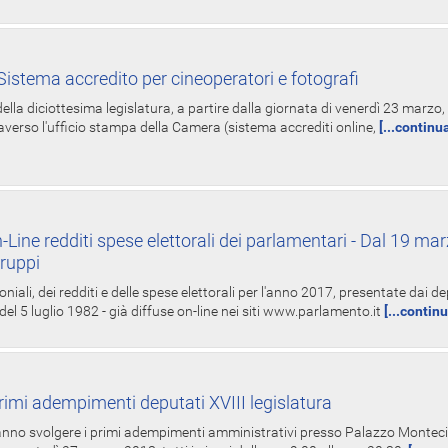
istema accredito per cineoperatori e fotografi
ella diciottesima legislatura, a partire dalla giornata di venerdì 23 marzo, 
averso l'ufficio stampa della Camera (sistema accrediti online,
[...continu
-Line redditi spese elettorali dei parlamentari - Dal 19 mar
Gruppi
oniali, dei redditi e delle spese elettorali per l'anno 2017, presentate dai de
 del 5 luglio 1982 - già diffuse on-line nei siti www.parlamento.it
[...contin
rimi adempimenti deputati XVIII legislatura
tranno svolgere i primi adempimenti amministrativi presso Palazzo Montecit