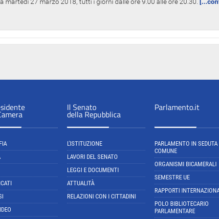
 martedì 27 marzo 2018, tutti i giorni dalle ore 9.00 alle ore 20.30.
[...co
esidente
Il Senato
Parlamento.it
 Camera
della Repubblica
FIA
L'ISTITUZIONE
PARLAMENTO IN SEDUTA
COMUNE
A
LAVORI DEL SENATO
ORGANISMI BICAMERALI
LEGGI E DOCUMENTI
SEMESTRE UE
CATI
ATTUALITÀ
RAPPORTI INTERNAZIONA
SI
RELAZIONI CON I CITTADINI
POLO BIBLIOTECARIO
IDEO
PARLAMENTARE