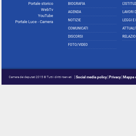
Portale storico
BIOGRAFIA
L'ISTITU
WebTv
AGENDA
LAVORI 
YouTube
NOTIZIE
LEGGI E
Portale Luce - Camera
COMUNICATI
ATTUALI
DISCORSI
RELAZIO
FOTO/VIDEO
Social media policy
Privacy
Mappa d
Camera dei deputati 2015 © Tutti i diritti riservati