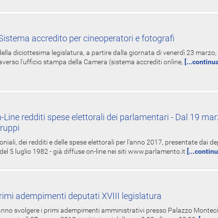
istema accredito per cineoperatori e fotografi
ella diciottesima legislatura, a partire dalla giornata di venerdì 23 marzo, 
averso l'ufficio stampa della Camera (sistema accrediti online,
[...continu
-Line redditi spese elettorali dei parlamentari - Dal 19 mar
Gruppi
oniali, dei redditi e delle spese elettorali per l'anno 2017, presentate dai de
 del 5 luglio 1982 - già diffuse on-line nei siti www.parlamento.it
[...contin
rimi adempimenti deputati XVIII legislatura
tranno svolgere i primi adempimenti amministrativi presso Palazzo Montecit