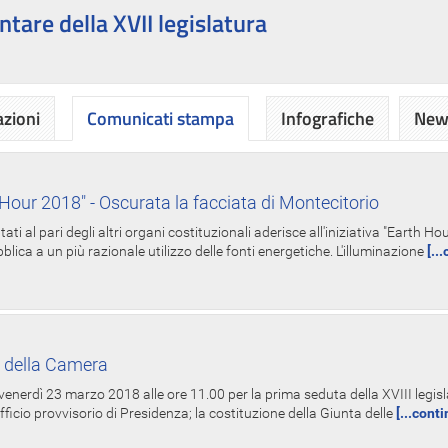
ntare della XVII legislatura
azioni
Comunicati stampa
Infografiche
News
Hour 2018" - Oscurata la facciata di Montecitorio
i al pari degli altri organi costituzionali aderisce all'iniziativa "Earth 
lica a un più razionale utilizzo delle fonti energetiche. L'illuminazione
[..
 della Camera
nerdì 23 marzo 2018 alle ore 11.00 per la prima seduta della XVIII legisla
Ufficio provvisorio di Presidenza; la costituzione della Giunta delle
[...cont