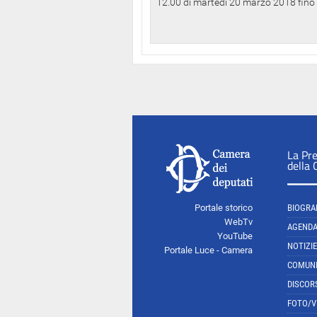
12.00 di martedì 20 marzo 2018 fino a
La Pr
della
Portale storico
BIOGRA
WebTv
AGEND
YouTube
NOTIZIE
Portale Luce - Camera
COMUNI
DISCOR
FOTO/V