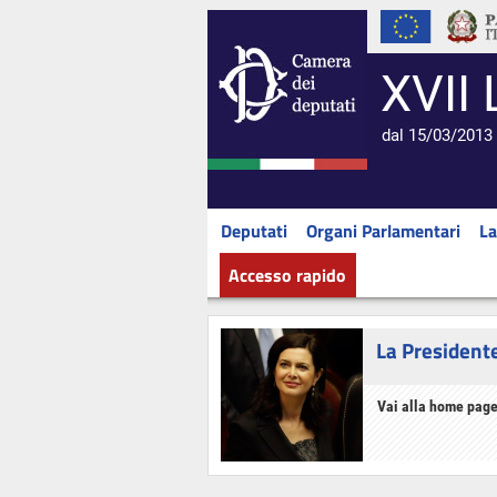
XVII 
dal 15/03/2013 
Deputati
Organi Parlamentari
La
Accesso rapido
La President
Vai alla home page