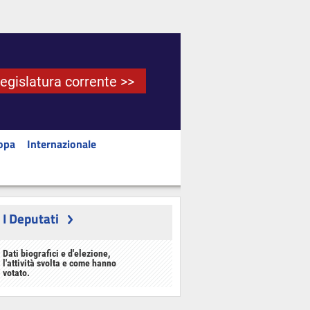
Legislatura corrente >>
opa
Internazionale
I Deputati
Dati biografici e d'elezione,
l'attività svolta e come hanno
votato.