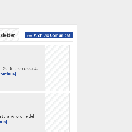
letter
Archivio Comunicati
Hour 2018" promossa dal
.continua]
tura. All'ordine del
inua]