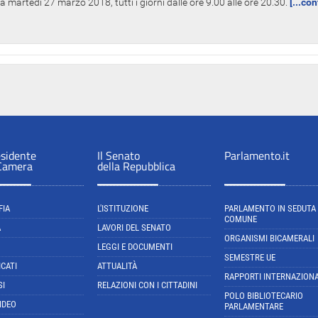
 martedì 27 marzo 2018, tutti i giorni dalle ore 9.00 alle ore 20.30.
[...co
esidente
Il Senato
Parlamento.it
 Camera
della Repubblica
FIA
L'ISTITUZIONE
PARLAMENTO IN SEDUTA
COMUNE
A
LAVORI DEL SENATO
ORGANISMI BICAMERALI
LEGGI E DOCUMENTI
SEMESTRE UE
CATI
ATTUALITÀ
RAPPORTI INTERNAZIONA
SI
RELAZIONI CON I CITTADINI
POLO BIBLIOTECARIO
IDEO
PARLAMENTARE