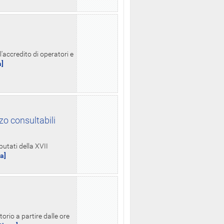
l'accredito di operatori e
a]
zo consultabili
putati della XVII
ua]
orio a partire dalle ore