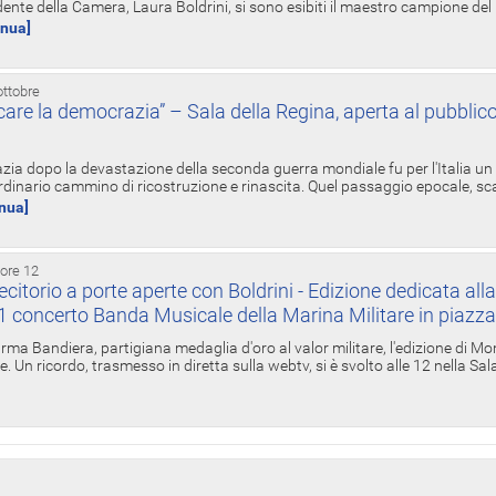
ente della Camera, Laura Boldrini, si sono esibiti il maestro campione de
inua]
ottobre
re la democrazia” – Sala della Regina, aperta al pubblico
zia dopo la devastazione della seconda guerra mondiale fu per l'Italia un
inario cammino di ricostruzione e rinascita. Quel passaggio epocale, s
inua]
 ore 12
torio a porte aperte con Boldrini - Edizione dedicata all
11 concerto Banda Musicale della Marina Militare in piazz
Irma Bandiera, partigiana medaglia d'oro al valor militare, l'edizione di Mo
. Un ricordo, trasmesso in diretta sulla webtv, si è svolto alle 12 nella Sa