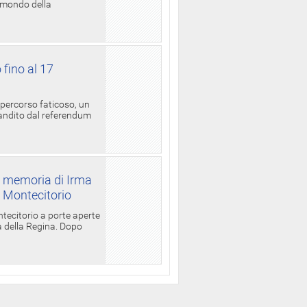
l mondo della
 fino al 17
 percorso faticoso, un
candito dal referendum
a memoria di Irma
a Montecitorio
ntecitorio a porte aperte
la della Regina. Dopo