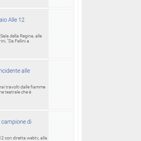
aio Alle 12
ala della Regina, alle
i, "Da Fellini a
ncidente alle
rai travolti dalle fiamme
one teatrale che è
l campione di
12 con diretta webtv, alla