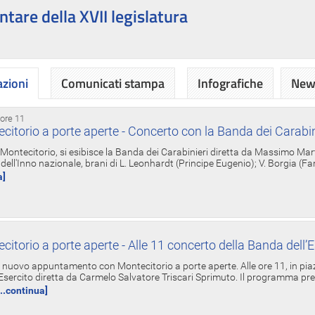
ntare della XVII legislatura
azioni
Comunicati stampa
Infografiche
News
 ore 11
torio a porte aperte - Concerto con la Banda dei Carabin
a Montecitorio, si esibisce la Banda dei Carabinieri diretta da Massimo Mar
dell'Inno nazionale, brani di L. Leonhardt (Principe Eugenio); V. Borgia (F
a]
torio a porte aperte - Alle 11 concerto della Banda dell’E
nuovo appuntamento con Montecitorio a porte aperte. Alle ore 11, in piaz
'Esercito diretta da Carmelo Salvatore Triscari Sprimuto. Il programma pr
...continua]