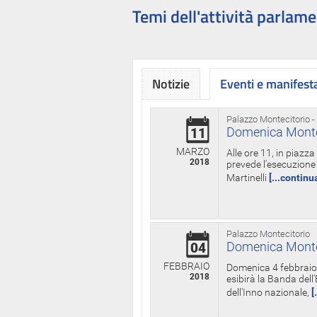
Temi dell'attività parlame
Notizie
Eventi e manifest
Palazzo Montecitorio -
Domenica Monteci
11
MARZO
Alle ore 11, in piazz
2018
prevede l'esecuzione 
Martinelli
[...continu
Palazzo Montecitorio
Domenica Monteci
04
FEBBRAIO
Domenica 4 febbraio 
2018
esibirà la Banda dell
dell'Inno nazionale,
[