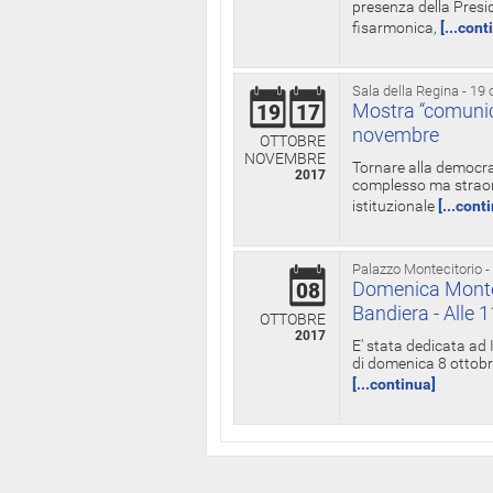
presenza della Presid
fisarmonica,
[...cont
Sala della Regina - 19 
Mostra “comunica
19
17
novembre
OTTOBRE
NOVEMBRE
Tornare alla democra
2017
complesso ma straord
istituzionale
[...cont
Palazzo Montecitorio -
Domenica Monteci
08
Bandiera - Alle 
OTTOBRE
2017
E' stata dedicata ad 
di domenica 8 ottobre
[...continua]