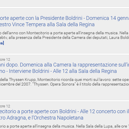
orte aperte con la Presidente Boldrini - Domenica 14 genn
estro Vince Tempera alla Sala della Regina
ell'anno con Montecitorio a porte aperte all'insegna della musica. Nella S
ebtv, alla presenza della Presidente della Camera dei deputati, Laura Boldrin
ua]
 ore 12
ni dopo. Domenica alla Camera la rappresentazione sull’i
ino - Interviene Boldrini - Alle 12 alla Sala della Regina
 della Thyssen Krupp, Montecitorio ricorda quei morti sul lavoro: sette ope
 6 dicembre del 2007. "Thyssen. Opera Sonora" è il titolo della rappresentazi
 ore 12
torio a porte aperte con Boldrini - Alle 12 concerto con i
tro Adragna, e l’Orchestra Napoletana
rio a porte aperte all'insegna della musica. Nella Sala della Lupa, alle ore 