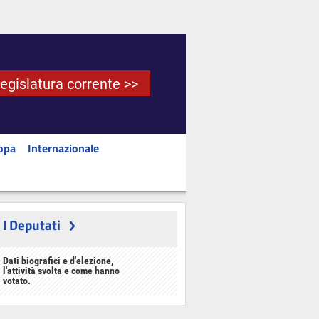
Legislatura corrente >>
opa
Internazionale
I Deputati
Dati biografici e d'elezione,
l'attività svolta e come hanno
votato.