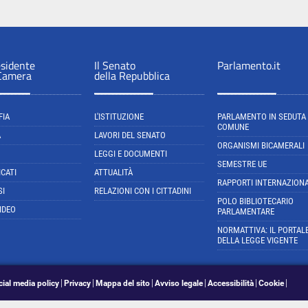
esidente
Il Senato
Parlamento.it
 Camera
della Repubblica
FIA
L'ISTITUZIONE
PARLAMENTO IN SEDUTA
COMUNE
A
LAVORI DEL SENATO
ORGANISMI BICAMERALI
LEGGI E DOCUMENTI
SEMESTRE UE
CATI
ATTUALITÀ
RAPPORTI INTERNAZIONA
SI
RELAZIONI CON I CITTADINI
POLO BIBLIOTECARIO
IDEO
PARLAMENTARE
NORMATTIVA: IL PORTAL
DELLA LEGGE VIGENTE
cial media policy
Privacy
Mappa del sito
Avviso legale
Accessibilità
Cookie