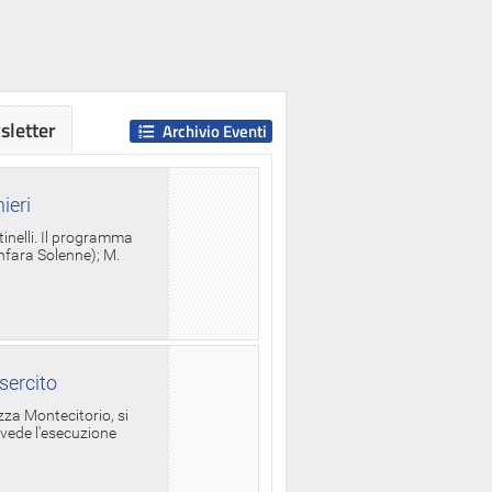
letter
Archivio Eventi
ieri
tinelli. Il programma
anfara Solenne); M.
sercito
za Montecitorio, si
evede l'esecuzione