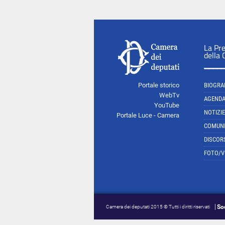
La Pr
della
Portale storico
BIOGRA
WebTv
AGEND
YouTube
NOTIZIE
Portale Luce - Camera
COMUNI
DISCOR
FOTO/V
So
Camera dei deputati 2015 © Tutti i diritti riservati