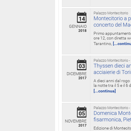
Palazzo Montecitorio
Montecitorio a p
14
concerto del Ma
GENNAIO
2018
Primo appuntamento d
ore 12, con diretta w
Tarantino,
[...contin
Palazzo Montecitorio -
Thyssen dieci an
03
acciaierie di Tor
DICEMBRE
2017
A dieci anni dal rogo
la notte tra il 5 e il
[...continua]
Palazzo Montecitorio -
Domenica Monteci
05
fisarmonica, Pie
NOVEMBRE
2017
Edizione di Montecito