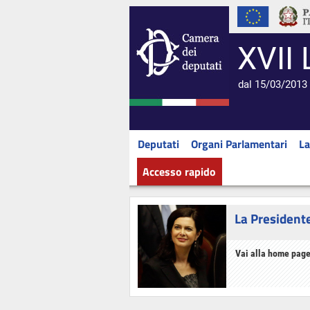
XVII 
dal 15/03/2013 
Deputati
Organi Parlamentari
La
Accesso rapido
La President
Vai alla home page