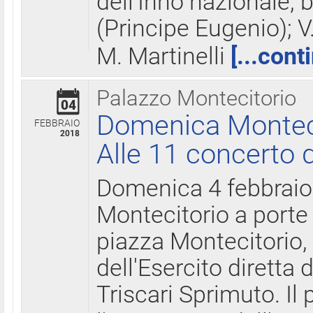
dell'Inno nazionale, 
(Principe Eugenio); V
M. Martinelli
[...cont
Palazzo Montecitorio
04
Domenica Montecit
FEBBRAIO
2018
Alle 11 concerto d
Domenica 4 febbrai
Montecitorio a porte 
piazza Montecitorio, 
dell'Esercito diretta
Triscari Sprimuto. I