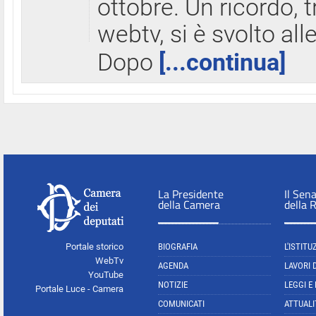
ottobre. Un ricordo, 
webtv, si è svolto all
Dopo
[...continua]
La Presidente
Il Sen
della Camera
della 
Portale storico
BIOGRAFIA
L'ISTITU
WebTv
AGENDA
LAVORI 
YouTube
NOTIZIE
LEGGI E
Portale Luce - Camera
COMUNICATI
ATTUALI