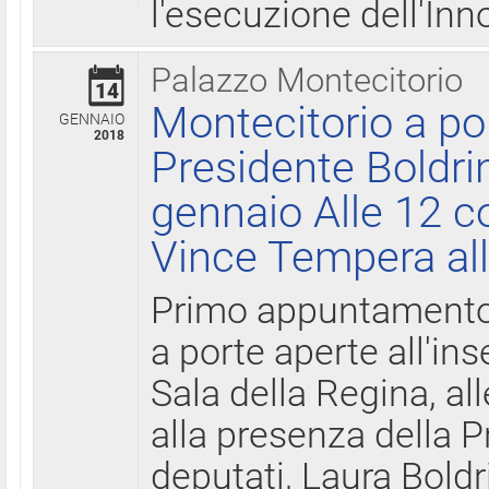
l'esecuzione dell'Inn
Palazzo Montecitorio
14
Montecitorio a po
GENNAIO
2018
Presidente Boldri
gennaio Alle 12 c
Vince Tempera all
Primo appuntamento 
a porte aperte all'in
Sala della Regina, all
alla presenza della 
deputati, Laura Boldri