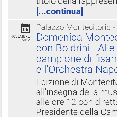
titolo della rapprese
[...continua]
Palazzo Montecitorio -
05
Domenica Monteci
NOVEMBRE
2017
con Boldrini - All
campione di fisar
e l’Orchestra Nap
Edizione di Montecit
all'insegna della mus
alle ore 12 con diret
Presidente della Came