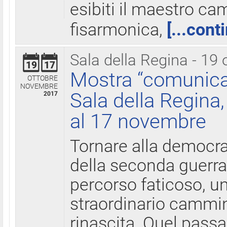
esibiti il maestro c
fisarmonica,
[...cont
Sala della Regina - 19 
19
17
Mostra “comunica
OTTOBRE
NOVEMBRE
Sala della Regina,
2017
al 17 novembre
Tornare alla democra
della seconda guerra 
percorso faticoso, 
straordinario cammin
rinascita. Quel pass