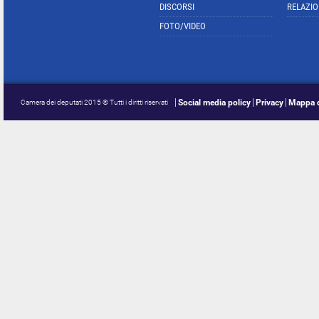
DISCORSI
RELAZIO
FOTO/VIDEO
Social media policy
Privacy
Mappa d
Camera dei deputati 2015 © Tutti i diritti riservati