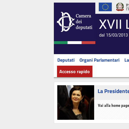
XVII 
dal 15/03/2013 
Deputati
Organi Parlamentari
La
Accesso rapido
La President
Vai alla home page