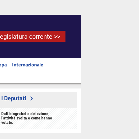
Legislatura corrente >>
opa
Internazionale
I Deputati
Dati biografici e d'elezione,
l'attività svolta e come hanno
votato.