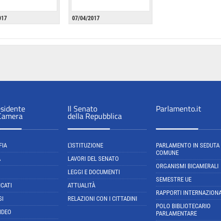
017
07/04/2017
esidente
Il Senato
Parlamento.it
 Camera
della Repubblica
FIA
L'ISTITUZIONE
PARLAMENTO IN SEDUTA
COMUNE
A
LAVORI DEL SENATO
ORGANISMI BICAMERALI
LEGGI E DOCUMENTI
SEMESTRE UE
CATI
ATTUALITÀ
RAPPORTI INTERNAZIONA
SI
RELAZIONI CON I CITTADINI
POLO BIBLIOTECARIO
IDEO
PARLAMENTARE