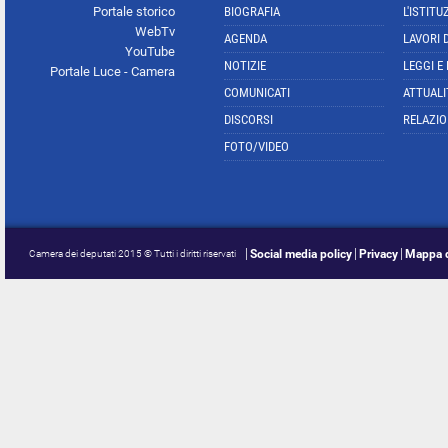
Portale storico
BIOGRAFIA
L'ISTITU
WebTv
AGENDA
LAVORI 
YouTube
NOTIZIE
LEGGI E
Portale Luce - Camera
COMUNICATI
ATTUALI
DISCORSI
RELAZIO
FOTO/VIDEO
Social media policy
Privacy
Mappa d
Camera dei deputati 2015 © Tutti i diritti riservati