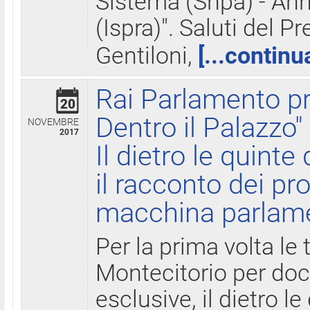
Sistema (Snpa) - Ann
(Ispra)". Saluti del P
Gentiloni,
[...continu
Rai Parlamento pr
20
Dentro il Palazzo"
NOVEMBRE
2017
Il dietro le quint
il racconto dei pro
macchina parlam
Per la prima volta le
Montecitorio per do
esclusive, il dietro le