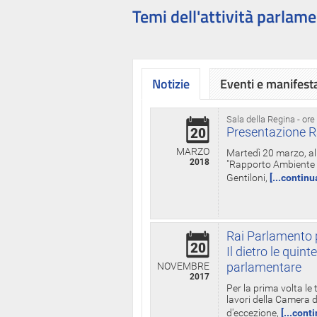
Temi dell'attività parlame
Notizie
Eventi e manifest
Sala della Regina - ore
Presentazione R
20
MARZO
Martedì 20 marzo, all
2018
"Rapporto Ambiente di
Gentiloni,
[...continu
Rai Parlamento p
20
Il dietro le qui
parlamentare
NOVEMBRE
2017
Per la prima volta le
lavori della Camera de
d'eccezione,
[...cont