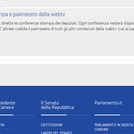
pa e palinsesto della webtv
in diretta le conferenze stampa dei deputati. Ogni conferenza resterà dispo
' altresì visibile il palinsesto di tutti gli altri contenuti della webtv. (vai al 
esidente
Il Senato
Parlamento.it
 Camera
della Repubblica
FIA
L'ISTITUZIONE
PARLAMENTO IN SEDUTA
COMUNE
A
LAVORI DEL SENATO