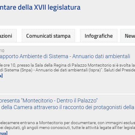
ntare della XVII legislatura
azioni
Comunicati stampa
Infografiche
News
 10
apporto Ambiente di Sistema - Annuario dati ambientali
e ore 10, presso la Sala della Regina di Palazzo Montecitorio si è svolta l
 Sistema (Snpa) - Annuario dei dati ambientali (Ispra)". Saluti del Presid
a]
resenta "Montecitorio - Dentro il Palazzo"
nte della Camera attraverso il racconto dei protagonisti del
 telecamere entrano a Montecitorio per documentare, con immagini esclusive
i deputati, gli angoli meno conosciuti, tutte le attività legate all'iter legisl
inua]