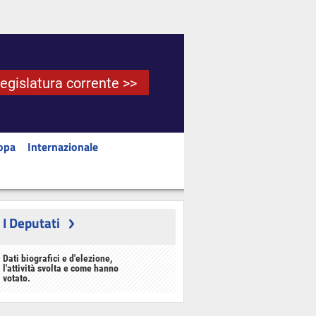
Legislatura corrente >>
opa
Internazionale
I Deputati
Dati biografici e d'elezione,
l'attività svolta e come hanno
votato.