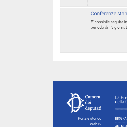
Conferenze stam
E' possibile seguire 
periodo di 15 giorni. E
La Pr
della
Portale storico
BIOGRA
WebTv
AGEND