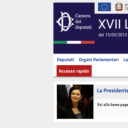
XVII 
dal 15/03/2013 
Deputati
Organi Parlamentari
La
Accesso rapido
La President
Vai alla home page