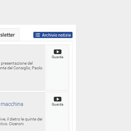
letter
Archivio notizie
Guarda
a presentazione del
ente del Consiglio, Paolo
la macchina
Guarda
, il dietro le quinte dei
ativo. Ciceroni