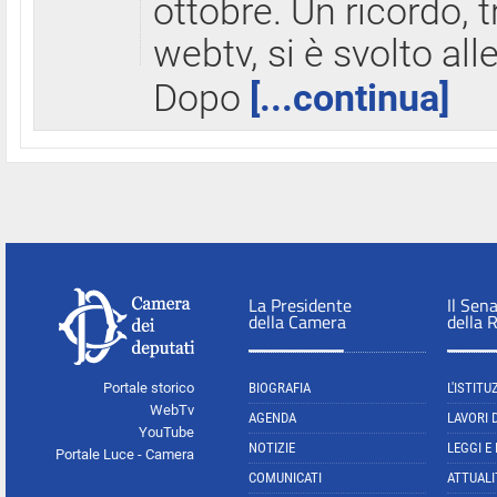
ottobre. Un ricordo, 
webtv, si è svolto all
Dopo
[...continua]
La Presidente
Il Sen
della Camera
della 
Portale storico
BIOGRAFIA
L'ISTITU
WebTv
AGENDA
LAVORI 
YouTube
NOTIZIE
LEGGI E
Portale Luce - Camera
COMUNICATI
ATTUALI