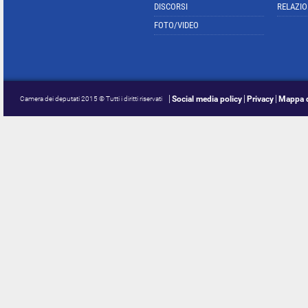
DISCORSI
RELAZIO
FOTO/VIDEO
Social media policy
Privacy
Mappa d
Camera dei deputati 2015 © Tutti i diritti riservati