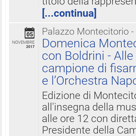
titolo della rapprese
[...continua]
Palazzo Montecitorio -
05
Domenica Monteci
NOVEMBRE
2017
con Boldrini - All
campione di fisar
e l’Orchestra Nap
Edizione di Montecit
all'insegna della mus
alle ore 12 con diret
Presidente della Came