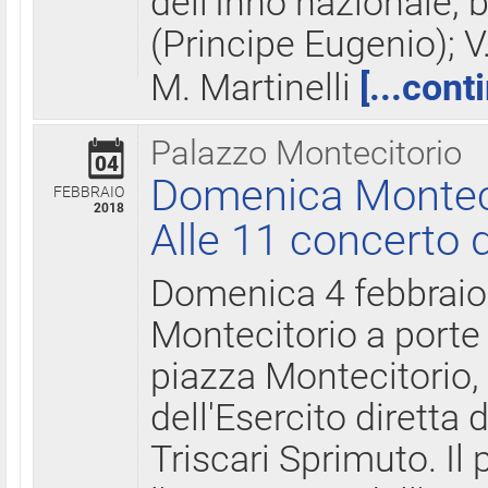
dell'Inno nazionale, 
(Principe Eugenio); V
M. Martinelli
[...cont
Palazzo Montecitorio
04
Domenica Montecit
FEBBRAIO
2018
Alle 11 concerto d
Domenica 4 febbrai
Montecitorio a porte 
piazza Montecitorio, 
dell'Esercito diretta
Triscari Sprimuto. I