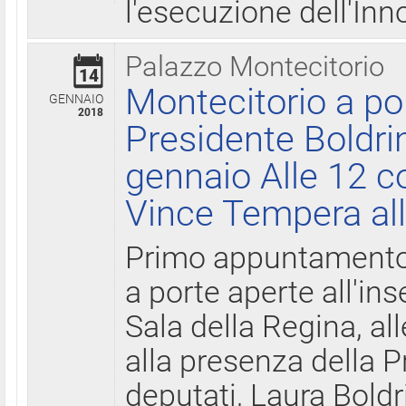
l'esecuzione dell'Inn
Palazzo Montecitorio
14
Montecitorio a po
GENNAIO
2018
Presidente Boldri
gennaio Alle 12 c
Vince Tempera all
Primo appuntamento 
a porte aperte all'in
Sala della Regina, all
alla presenza della 
deputati, Laura Boldri