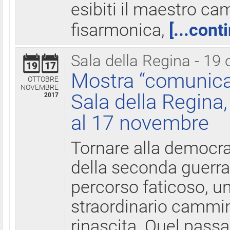
esibiti il maestro c
fisarmonica,
[...cont
Sala della Regina - 19 
19
17
Mostra “comunica
OTTOBRE
NOVEMBRE
Sala della Regina,
2017
al 17 novembre
Tornare alla democra
della seconda guerra 
percorso faticoso, 
straordinario cammin
rinascita. Quel pass