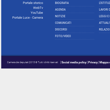
Portale storico
BIOGRAFIA
L'ISTITU
WebTv
AGENDA
LAVORI 
YouTube
NOTIZIE
LEGGI E
Portale Luce - Camera
COMUNICATI
ATTUALI
DISCORSI
RELAZIO
FOTO/VIDEO
Social media policy
Privacy
Mappa d
Camera dei deputati 2015 © Tutti i diritti riservati