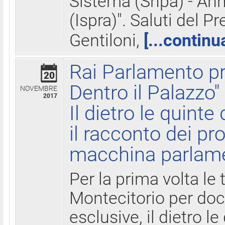
Sistema (Snpa) - Ann
(Ispra)". Saluti del P
Gentiloni,
[...continu
Rai Parlamento pr
20
Dentro il Palazzo"
NOVEMBRE
2017
Il dietro le quint
il racconto dei pro
macchina parlam
Per la prima volta le
Montecitorio per do
esclusive, il dietro le