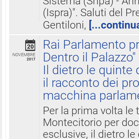
Sistema (Snpa) - Ann
(Ispra)". Saluti del P
Gentiloni,
[...continu
Rai Parlamento pr
20
Dentro il Palazzo"
NOVEMBRE
2017
Il dietro le quint
il racconto dei pro
macchina parlam
Per la prima volta le
Montecitorio per do
esclusive, il dietro le