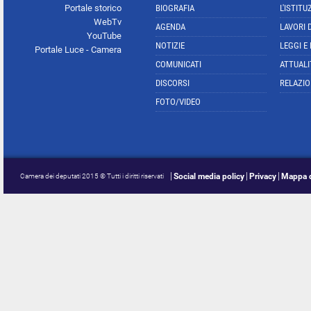
Portale storico
BIOGRAFIA
L'ISTITU
WebTv
AGENDA
LAVORI 
YouTube
NOTIZIE
LEGGI E
Portale Luce - Camera
COMUNICATI
ATTUALI
DISCORSI
RELAZIO
FOTO/VIDEO
Social media policy
Privacy
Mappa d
Camera dei deputati 2015 © Tutti i diritti riservati