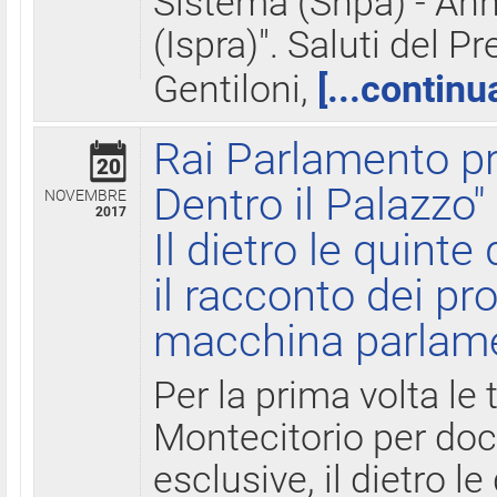
Sistema (Snpa) - Ann
(Ispra)". Saluti del P
Gentiloni,
[...continu
Rai Parlamento pr
20
Dentro il Palazzo"
NOVEMBRE
2017
Il dietro le quint
il racconto dei pro
macchina parlam
Per la prima volta le
Montecitorio per do
esclusive, il dietro le