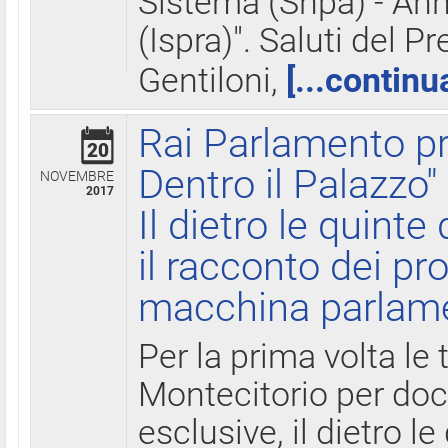
Sistema (Snpa) - Ann
(Ispra)". Saluti del P
Gentiloni,
[...continu
Rai Parlamento pr
20
Dentro il Palazzo"
NOVEMBRE
2017
Il dietro le quint
il racconto dei pro
macchina parlam
Per la prima volta le
Montecitorio per do
esclusive, il dietro le