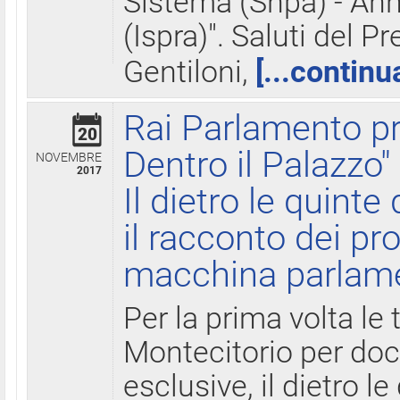
Sistema (Snpa) - Ann
(Ispra)". Saluti del P
Gentiloni,
[...continu
Rai Parlamento pr
20
Dentro il Palazzo"
NOVEMBRE
2017
Il dietro le quint
il racconto dei pro
macchina parlam
Per la prima volta le
Montecitorio per do
esclusive, il dietro le