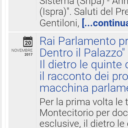
Sistema (Snpa) - Ann
(Ispra)". Saluti del P
Gentiloni,
[...continu
Rai Parlamento pr
20
Dentro il Palazzo"
NOVEMBRE
2017
Il dietro le quint
il racconto dei pro
macchina parlam
Per la prima volta le
Montecitorio per do
esclusive, il dietro le