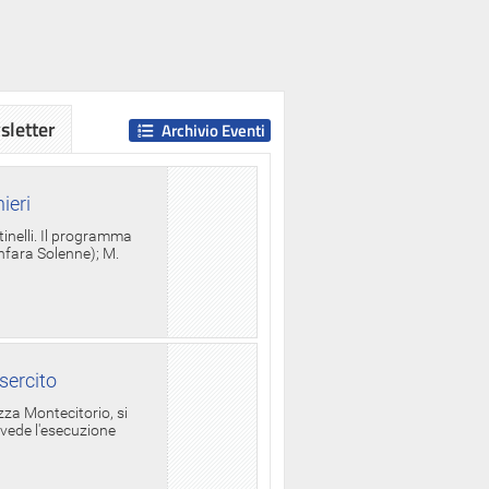
letter
Archivio Eventi
ieri
tinelli. Il programma
anfara Solenne); M.
sercito
za Montecitorio, si
evede l'esecuzione