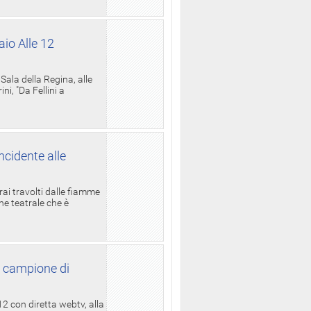
aio Alle 12
ala della Regina, alle
i, "Da Fellini a
ncidente alle
rai travolti dalle fiamme
one teatrale che è
l campione di
12 con diretta webtv, alla