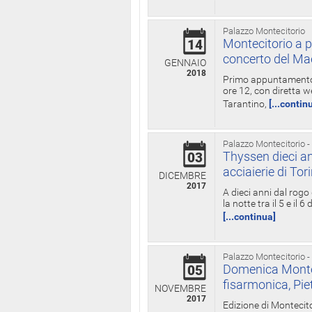
Palazzo Montecitorio
Montecitorio a p
14
concerto del Ma
GENNAIO
2018
Primo appuntamento d
ore 12, con diretta w
Tarantino,
[...contin
Palazzo Montecitorio -
Thyssen dieci an
03
acciaierie di Tor
DICEMBRE
2017
A dieci anni dal rogo
la notte tra il 5 e il
[...continua]
Palazzo Montecitorio -
Domenica Monteci
05
fisarmonica, Pie
NOVEMBRE
2017
Edizione di Montecito