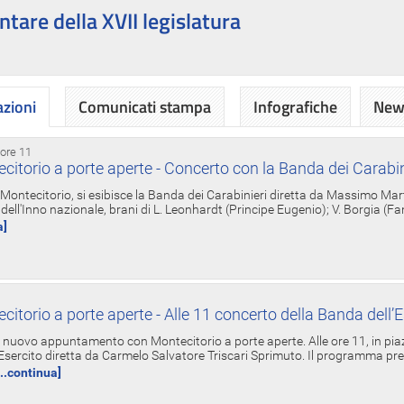
ntare della XVII legislatura
azioni
Comunicati stampa
Infografiche
News
 ore 11
torio a porte aperte - Concerto con la Banda dei Carabin
a Montecitorio, si esibisce la Banda dei Carabinieri diretta da Massimo Mar
dell'Inno nazionale, brani di L. Leonhardt (Principe Eugenio); V. Borgia (F
a]
torio a porte aperte - Alle 11 concerto della Banda dell’E
nuovo appuntamento con Montecitorio a porte aperte. Alle ore 11, in piaz
'Esercito diretta da Carmelo Salvatore Triscari Sprimuto. Il programma pr
...continua]