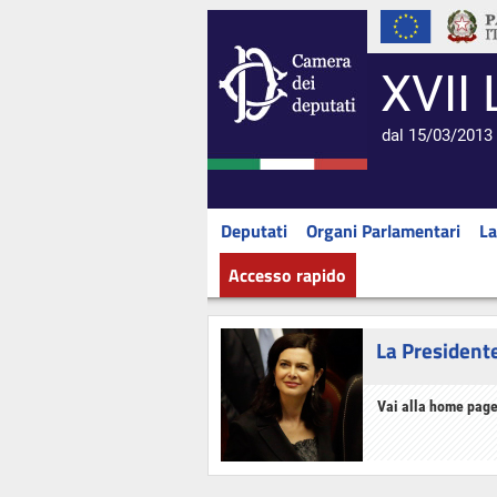
XVII 
dal 15/03/2013 
Deputati
Organi Parlamentari
La
Accesso rapido
La President
Vai alla home page