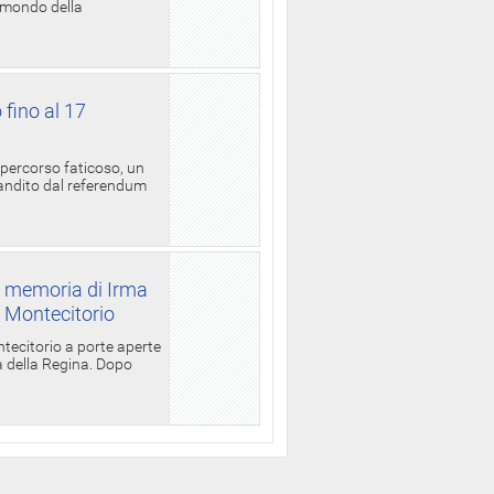
l mondo della
 fino al 17
 percorso faticoso, un
candito dal referendum
a memoria di Irma
a Montecitorio
ntecitorio a porte aperte
la della Regina. Dopo