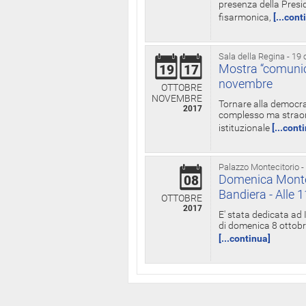
presenza della Presid
fisarmonica,
[...cont
Sala della Regina - 19 
Mostra “comunica
19
17
novembre
OTTOBRE
NOVEMBRE
Tornare alla democra
2017
complesso ma straord
istituzionale
[...cont
Palazzo Montecitorio -
Domenica Monteci
08
Bandiera - Alle 
OTTOBRE
2017
E' stata dedicata ad 
di domenica 8 ottobre
[...continua]