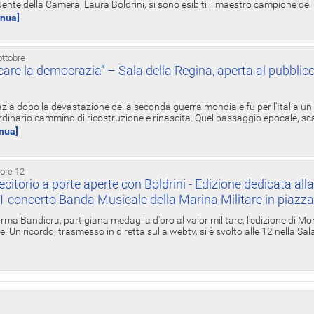
ente della Camera, Laura Boldrini, si sono esibiti il maestro campione de
inua]
ottobre
re la democrazia” – Sala della Regina, aperta al pubblico
zia dopo la devastazione della seconda guerra mondiale fu per l'Italia un
inario cammino di ricostruzione e rinascita. Quel passaggio epocale, s
inua]
 ore 12
torio a porte aperte con Boldrini - Edizione dedicata all
11 concerto Banda Musicale della Marina Militare in piazz
Irma Bandiera, partigiana medaglia d'oro al valor militare, l'edizione di Mo
. Un ricordo, trasmesso in diretta sulla webtv, si è svolto alle 12 nella Sa