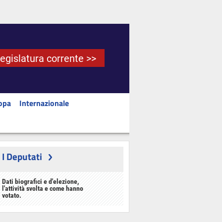
Legislatura corrente >>
opa
Internazionale
I Deputati
Dati biografici e d'elezione,
l'attività svolta e come hanno
votato.