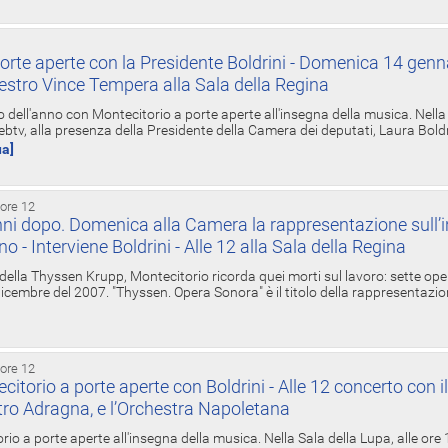
orte aperte con la Presidente Boldrini - Domenica 14 genn
estro Vince Tempera alla Sala della Regina
ell'anno con Montecitorio a porte aperte all'insegna della musica. Nella S
ebtv, alla presenza della Presidente della Camera dei deputati, Laura Boldrin
ua]
 ore 12
ni dopo. Domenica alla Camera la rappresentazione sull’i
ino - Interviene Boldrini - Alle 12 alla Sala della Regina
 della Thyssen Krupp, Montecitorio ricorda quei morti sul lavoro: sette ope
 6 dicembre del 2007. "Thyssen. Opera Sonora" è il titolo della rappresentazi
 ore 12
torio a porte aperte con Boldrini - Alle 12 concerto con i
tro Adragna, e l’Orchestra Napoletana
rio a porte aperte all'insegna della musica. Nella Sala della Lupa, alle ore 