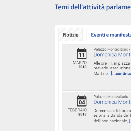
Temi dell'attività parlame
Notizie
Eventi e manifest
Palazzo Montecitorio -
Domenica Monteci
11
MARZO
Alle ore 11, in piazz
2018
prevede l'esecuzione 
Martinelli
[...continu
Palazzo Montecitorio
Domenica Monteci
04
FEBBRAIO
Domenica 4 febbraio 
2018
esibirà la Banda dell
dell'Inno nazionale,
[