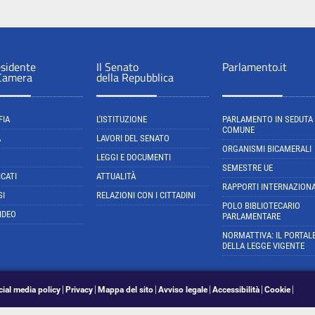
esidente
Il Senato
Parlamento.it
 Camera
della Repubblica
FIA
L'ISTITUZIONE
PARLAMENTO IN SEDUTA
COMUNE
A
LAVORI DEL SENATO
ORGANISMI BICAMERALI
LEGGI E DOCUMENTI
SEMESTRE UE
CATI
ATTUALITÀ
RAPPORTI INTERNAZIONA
SI
RELAZIONI CON I CITTADINI
POLO BIBLIOTECARIO
IDEO
PARLAMENTARE
NORMATTIVA: IL PORTAL
DELLA LEGGE VIGENTE
cial media policy
Privacy
Mappa del sito
Avviso legale
Accessibilità
Cookie