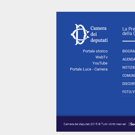
La Pr
della
Portale storico
BIOGRA
WebTv
AGEND
YouTube
NOTIZIE
Portale Luce - Camera
COMUNI
DISCOR
FOTO/V
So
Camera dei deputati 2015 © Tutti i diritti riservati