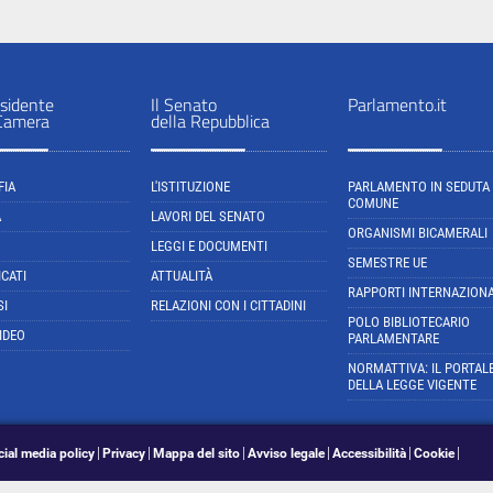
sidente
Il Senato
Parlamento.it
 Camera
della Repubblica
FIA
L'ISTITUZIONE
PARLAMENTO IN SEDUTA
COMUNE
A
LAVORI DEL SENATO
ORGANISMI BICAMERALI
LEGGI E DOCUMENTI
SEMESTRE UE
CATI
ATTUALITÀ
RAPPORTI INTERNAZIONA
SI
RELAZIONI CON I CITTADINI
POLO BIBLIOTECARIO
IDEO
PARLAMENTARE
NORMATTIVA: IL PORTAL
DELLA LEGGE VIGENTE
cial media policy
Privacy
Mappa del sito
Avviso legale
Accessibilità
Cookie