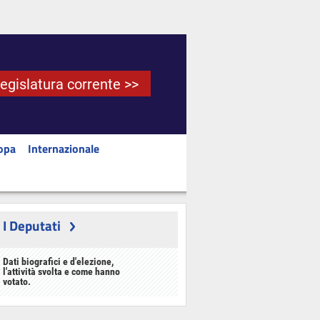
Legislatura corrente >>
opa
Internazionale
I Deputati
Dati biografici e d'elezione,
l'attività svolta e come hanno
votato.