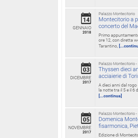
Palazzo Montecitorio
Montecitorio a p
14
concerto del Ma
GENNAIO
2018
Primo appuntamento d
ore 12, con diretta w
Tarantino,
[...contin
Palazzo Montecitorio -
Thyssen dieci an
03
acciaierie di Tor
DICEMBRE
2017
A dieci anni dal rogo
la notte tra il 5 e il
[...continua]
Palazzo Montecitorio -
Domenica Monteci
05
fisarmonica, Pie
NOVEMBRE
2017
Edizione di Montecito