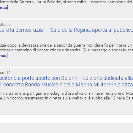
ente della Camera, Laura Boldrini, si sono esibiti il maestro campione de
inua]
ottobre
re la democrazia” – Sala della Regina, aperta al pubblico
zia dopo la devastazione della seconda guerra mondiale fu per l'Italia un
inario cammino di ricostruzione e rinascita. Quel passaggio epocale, s
inua]
 ore 12
torio a porte aperte con Boldrini - Edizione dedicata all
11 concerto Banda Musicale della Marina Militare in piazz
Irma Bandiera, partigiana medaglia d'oro al valor militare, l'edizione di Mo
. Un ricordo, trasmesso in diretta sulla webtv, si è svolto alle 12 nella Sa