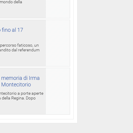
l mondo della
 fino al 17
 percorso faticoso, un
candito dal referendum
a memoria di Irma
a Montecitorio
ntecitorio a porte aperte
la della Regina. Dopo