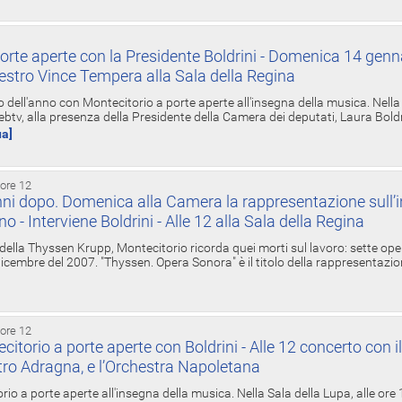
orte aperte con la Presidente Boldrini - Domenica 14 genn
estro Vince Tempera alla Sala della Regina
ell'anno con Montecitorio a porte aperte all'insegna della musica. Nella S
ebtv, alla presenza della Presidente della Camera dei deputati, Laura Boldrin
ua]
 ore 12
ni dopo. Domenica alla Camera la rappresentazione sull’i
ino - Interviene Boldrini - Alle 12 alla Sala della Regina
 della Thyssen Krupp, Montecitorio ricorda quei morti sul lavoro: sette ope
 6 dicembre del 2007. "Thyssen. Opera Sonora" è il titolo della rappresentazi
 ore 12
torio a porte aperte con Boldrini - Alle 12 concerto con i
tro Adragna, e l’Orchestra Napoletana
rio a porte aperte all'insegna della musica. Nella Sala della Lupa, alle ore 