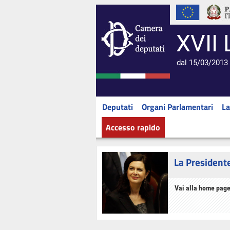
XVII 
dal 15/03/2013 
Deputati
Organi Parlamentari
La
Accesso rapido
La President
Vai alla home page