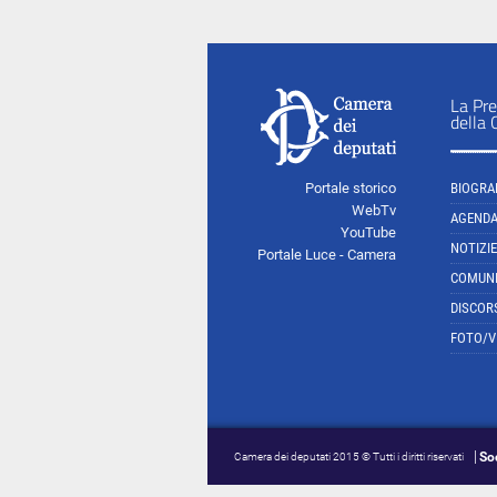
La Pre
della
Portale storico
BIOGRA
WebTv
AGEND
YouTube
NOTIZIE
Portale Luce - Camera
COMUNI
DISCOR
FOTO/V
So
Camera dei deputati 2015 © Tutti i diritti riservati