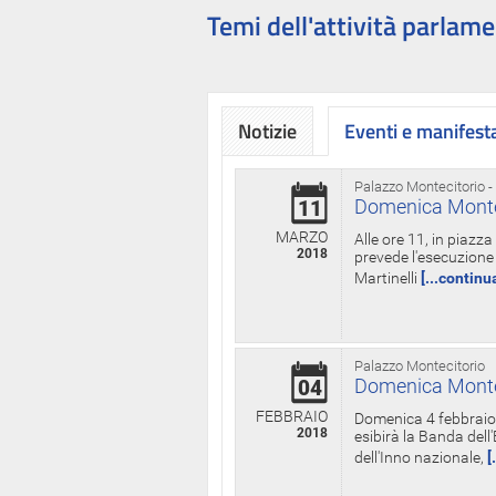
Temi dell'attività parlame
Notizie
Eventi e manifest
Palazzo Montecitorio -
Domenica Monteci
11
MARZO
Alle ore 11, in piazz
2018
prevede l'esecuzione 
Martinelli
[...continu
Palazzo Montecitorio
Domenica Monteci
04
FEBBRAIO
Domenica 4 febbraio 
2018
esibirà la Banda dell
dell'Inno nazionale,
[