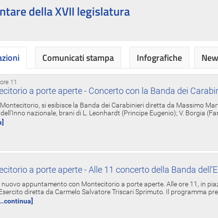
ntare della XVII legislatura
azioni
Comunicati stampa
Infografiche
News
 ore 11
torio a porte aperte - Concerto con la Banda dei Carabin
a Montecitorio, si esibisce la Banda dei Carabinieri diretta da Massimo Mar
dell'Inno nazionale, brani di L. Leonhardt (Principe Eugenio); V. Borgia (F
a]
torio a porte aperte - Alle 11 concerto della Banda dell’E
nuovo appuntamento con Montecitorio a porte aperte. Alle ore 11, in piaz
'Esercito diretta da Carmelo Salvatore Triscari Sprimuto. Il programma pr
...continua]