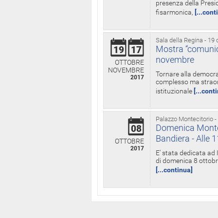
presenza della Presid
fisarmonica,
[...cont
Sala della Regina - 19 
Mostra “comunica
19
17
novembre
OTTOBRE
NOVEMBRE
Tornare alla democra
2017
complesso ma straord
istituzionale
[...cont
Palazzo Montecitorio -
Domenica Monteci
08
Bandiera - Alle 
OTTOBRE
2017
E' stata dedicata ad 
di domenica 8 ottobre
[...continua]