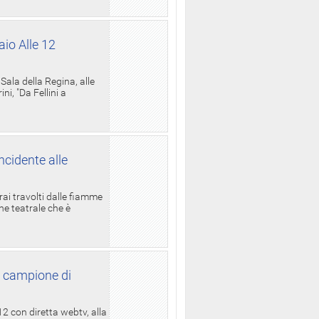
aio Alle 12
ala della Regina, alle
i, "Da Fellini a
ncidente alle
rai travolti dalle fiamme
one teatrale che è
l campione di
12 con diretta webtv, alla