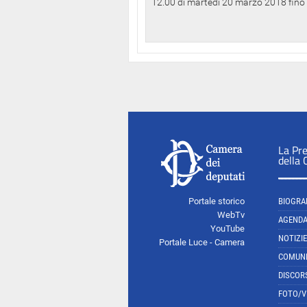
12.00 di martedì 20 marzo 2018 fino a
La Pr
della
Portale storico
BIOGRA
WebTv
AGEND
YouTube
NOTIZIE
Portale Luce - Camera
COMUNI
DISCOR
FOTO/V