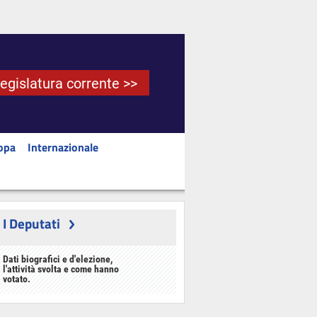
Legislatura corrente >>
opa
Internazionale
I Deputati
Dati biografici e d'elezione,
l'attività svolta e come hanno
votato.