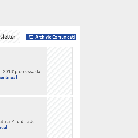
letter
Archivio Comunicati
Hour 2018" promossa dal
.continua]
tura. All'ordine del
inua]