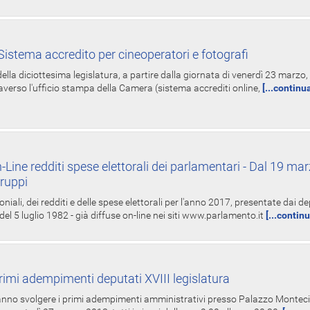
istema accredito per cineoperatori e fotografi
ella diciottesima legislatura, a partire dalla giornata di venerdì 23 marzo, 
averso l'ufficio stampa della Camera (sistema accrediti online,
[...continu
-Line redditi spese elettorali dei parlamentari - Dal 19 mar
Gruppi
oniali, dei redditi e delle spese elettorali per l'anno 2017, presentate dai de
 del 5 luglio 1982 - già diffuse on-line nei siti www.parlamento.it
[...contin
rimi adempimenti deputati XVIII legislatura
tranno svolgere i primi adempimenti amministrativi presso Palazzo Montecit