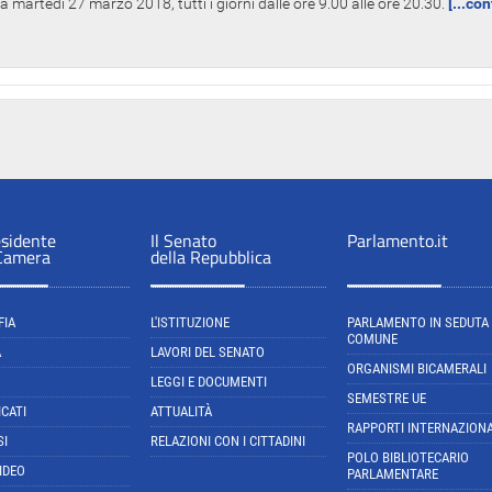
 martedì 27 marzo 2018, tutti i giorni dalle ore 9.00 alle ore 20.30.
[...co
esidente
Il Senato
Parlamento.it
 Camera
della Repubblica
FIA
L'ISTITUZIONE
PARLAMENTO IN SEDUTA
COMUNE
A
LAVORI DEL SENATO
ORGANISMI BICAMERALI
LEGGI E DOCUMENTI
SEMESTRE UE
CATI
ATTUALITÀ
RAPPORTI INTERNAZIONA
SI
RELAZIONI CON I CITTADINI
POLO BIBLIOTECARIO
IDEO
PARLAMENTARE