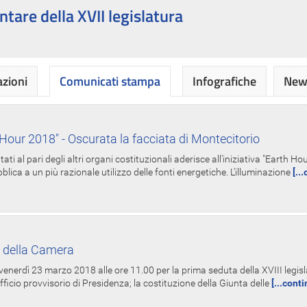
ntare della XVII legislatura
azioni
Comunicati stampa
Infografiche
News
Hour 2018" - Oscurata la facciata di Montecitorio
i al pari degli altri organi costituzionali aderisce all'iniziativa "Earth 
lica a un più razionale utilizzo delle fonti energetiche. L'illuminazione
[..
 della Camera
nerdì 23 marzo 2018 alle ore 11.00 per la prima seduta della XVIII legisla
Ufficio provvisorio di Presidenza; la costituzione della Giunta delle
[...cont