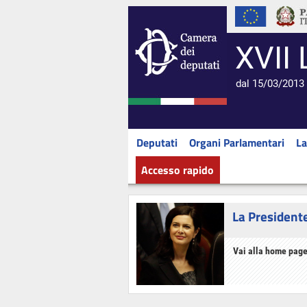
XVII 
dal 15/03/2013 
Deputati
Organi Parlamentari
La
Accesso rapido
La President
Vai alla home page