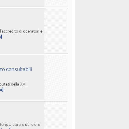
l'accredito di operatori e
a]
zo consultabili
putati della XVII
ua]
orio a partire dalle ore