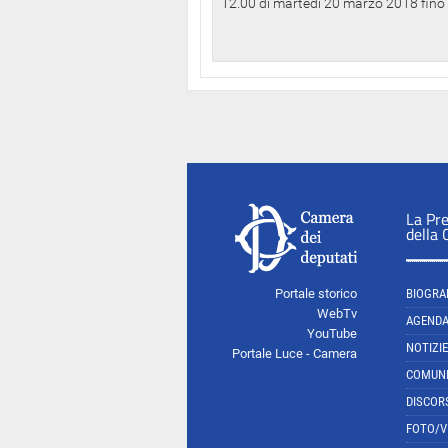
12.00 di martedì 20 marzo 2018 fino a
La Pr
della
Portale storico
BIOGRA
WebTv
AGEND
YouTube
NOTIZIE
Portale Luce - Camera
COMUNI
DISCOR
FOTO/V