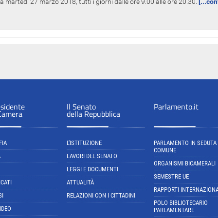
 martedì 27 marzo 2018, tutti i giorni dalle ore 9.00 alle ore 20.30.
[...co
esidente
Il Senato
Parlamento.it
 Camera
della Repubblica
FIA
L'ISTITUZIONE
PARLAMENTO IN SEDUTA
COMUNE
A
LAVORI DEL SENATO
ORGANISMI BICAMERALI
LEGGI E DOCUMENTI
SEMESTRE UE
CATI
ATTUALITÀ
RAPPORTI INTERNAZIONA
SI
RELAZIONI CON I CITTADINI
POLO BIBLIOTECARIO
IDEO
PARLAMENTARE