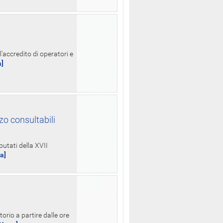
l'accredito di operatori e
a]
zo consultabili
putati della XVII
ua]
orio a partire dalle ore