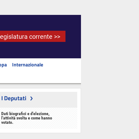
Legislatura corrente >>
opa
Internazionale
I Deputati
Dati biografici e d'elezione,
l'attività svolta e come hanno
votato.