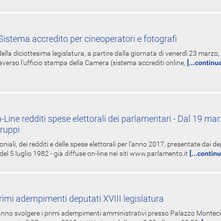
istema accredito per cineoperatori e fotografi
ella diciottesima legislatura, a partire dalla giornata di venerdì 23 marzo, 
averso l'ufficio stampa della Camera (sistema accrediti online,
[...continu
-Line redditi spese elettorali dei parlamentari - Dal 19 mar
Gruppi
oniali, dei redditi e delle spese elettorali per l'anno 2017, presentate dai de
 del 5 luglio 1982 - già diffuse on-line nei siti www.parlamento.it
[...contin
rimi adempimenti deputati XVIII legislatura
tranno svolgere i primi adempimenti amministrativi presso Palazzo Montecit