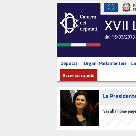
XVII 
dal 15/03/2013 
Deputati
Organi Parlamentari
La
Accesso rapido
La President
Vai alla home page