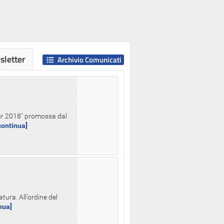
letter
Archivio Comunicati
Hour 2018" promossa dal
.continua]
tura. All'ordine del
inua]