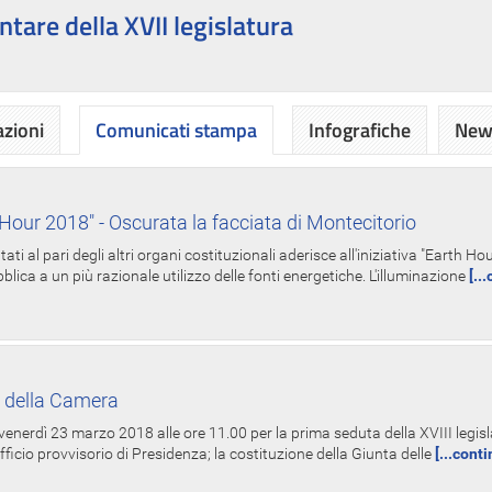
ntare della XVII legislatura
azioni
Comunicati stampa
Infografiche
News
Hour 2018" - Oscurata la facciata di Montecitorio
i al pari degli altri organi costituzionali aderisce all'iniziativa "Earth 
lica a un più razionale utilizzo delle fonti energetiche. L'illuminazione
[..
 della Camera
nerdì 23 marzo 2018 alle ore 11.00 per la prima seduta della XVIII legisla
Ufficio provvisorio di Presidenza; la costituzione della Giunta delle
[...cont