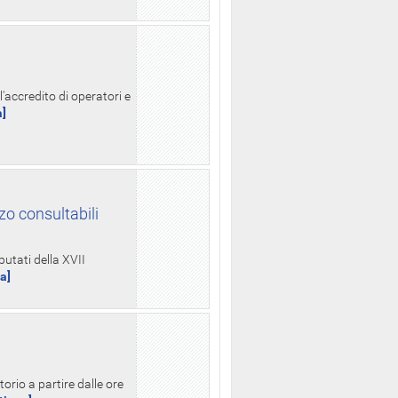
l'accredito di operatori e
a]
zo consultabili
putati della XVII
ua]
orio a partire dalle ore