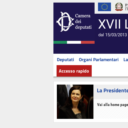
XVII 
dal 15/03/2013 
Deputati
Organi Parlamentari
La
Accesso rapido
La President
Vai alla home page