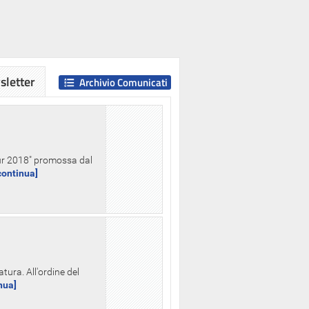
letter
Archivio Comunicati
Hour 2018" promossa dal
.continua]
tura. All'ordine del
inua]