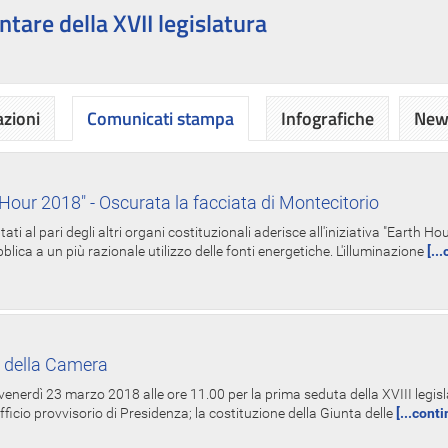
ntare della XVII legislatura
azioni
Comunicati stampa
Infografiche
News
Hour 2018" - Oscurata la facciata di Montecitorio
i al pari degli altri organi costituzionali aderisce all'iniziativa "Earth 
lica a un più razionale utilizzo delle fonti energetiche. L'illuminazione
[..
 della Camera
nerdì 23 marzo 2018 alle ore 11.00 per la prima seduta della XVIII legisla
Ufficio provvisorio di Presidenza; la costituzione della Giunta delle
[...cont