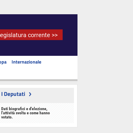
Legislatura corrente >>
opa
Internazionale
I Deputati
Dati biografici e d'elezione,
l'attività svolta e come hanno
votato.