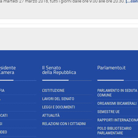
 martedì 27 marzo 2018, tutti i giorni dalle ore 9.00 alle ore 20.30.
[...co
esidente
Il Senato
Parlamento.it
 Camera
della Repubblica
FIA
L'ISTITUZIONE
PARLAMENTO IN SEDUTA
COMUNE
A
LAVORI DEL SENATO
ORGANISMI BICAMERALI
LEGGI E DOCUMENTI
SEMESTRE UE
CATI
ATTUALITÀ
RAPPORTI INTERNAZIONA
SI
RELAZIONI CON I CITTADINI
POLO BIBLIOTECARIO
IDEO
PARLAMENTARE