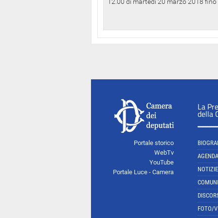
12.00 di martedì 20 marzo 2018 fino a
La Pr
della
Portale storico
BIOGRA
WebTv
AGEND
YouTube
NOTIZIE
Portale Luce - Camera
COMUNI
DISCOR
FOTO/V