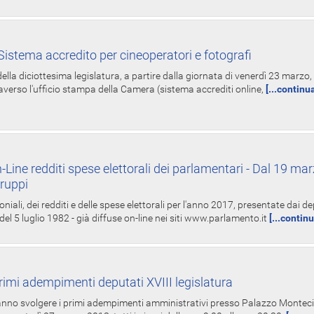
istema accredito per cineoperatori e fotografi
ella diciottesima legislatura, a partire dalla giornata di venerdì 23 marzo, 
averso l'ufficio stampa della Camera (sistema accrediti online,
[...continu
-Line redditi spese elettorali dei parlamentari - Dal 19 mar
Gruppi
oniali, dei redditi e delle spese elettorali per l'anno 2017, presentate dai de
 del 5 luglio 1982 - già diffuse on-line nei siti www.parlamento.it
[...contin
rimi adempimenti deputati XVIII legislatura
tranno svolgere i primi adempimenti amministrativi presso Palazzo Montecit