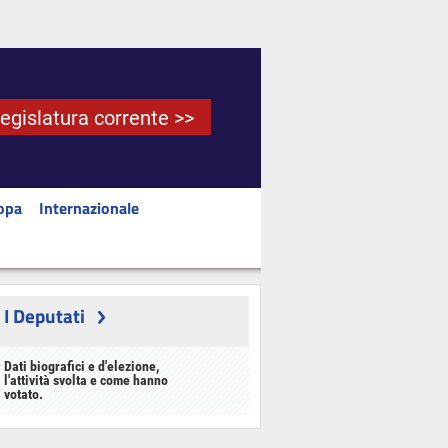
Legislatura corrente >>
opa
Internazionale
I Deputati
Dati biografici e d'elezione,
l'attività svolta e come hanno
votato.