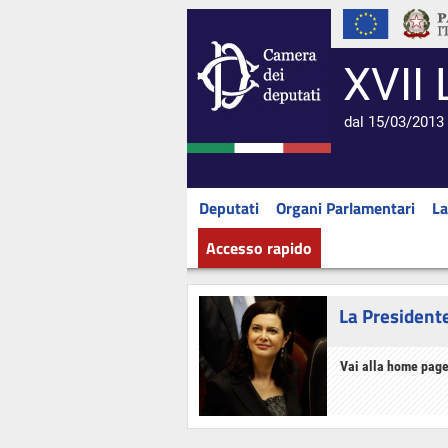
XVII 
dal 15/03/2013 
Deputati
Organi Parlamentari
La
Accesso rapido
La President
Vai alla home page