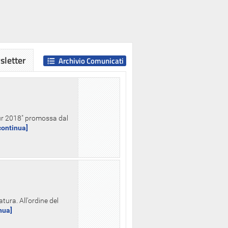
letter
Archivio Comunicati
Hour 2018" promossa dal
.continua]
tura. All'ordine del
inua]