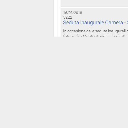
16/03/2018
5222
Seduta inaugurale Camera - S
In occasione delle sedute inaugurali d
fotografi a Montecitorio avverrà attr
16/03/2018
5221
Dichiarazioni patrimoniali: On
anche presso il Palazzo dei 
Il Bollettino delle dichiarazioni patrim
legislatura ai sensi della legge n. 441
15/03/2018
5220
Camera: da martedì alle 12 p
I deputati della XVIII legislatura po