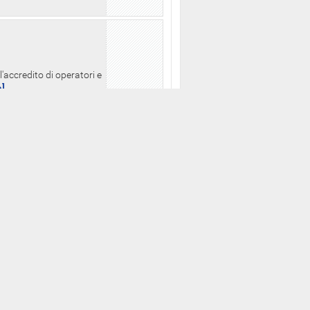
l'accredito di operatori e
a]
zo consultabili
putati della XVII
ua]
orio a partire dalle ore