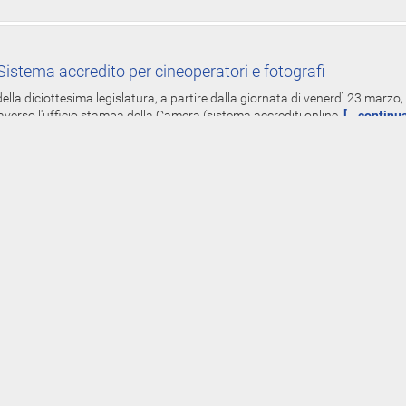
istema accredito per cineoperatori e fotografi
ella diciottesima legislatura, a partire dalla giornata di venerdì 23 marzo, 
averso l'ufficio stampa della Camera (sistema accrediti online,
[...continu
-Line redditi spese elettorali dei parlamentari - Dal 19 mar
Gruppi
oniali, dei redditi e delle spese elettorali per l'anno 2017, presentate dai de
 del 5 luglio 1982 - già diffuse on-line nei siti www.parlamento.it
[...contin
rimi adempimenti deputati XVIII legislatura
tranno svolgere i primi adempimenti amministrativi presso Palazzo Montecit