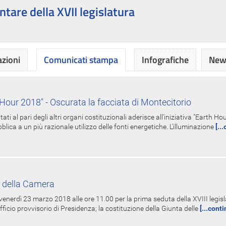
ntare della XVII legislatura
azioni
Comunicati stampa
Infografiche
News
Hour 2018" - Oscurata la facciata di Montecitorio
i al pari degli altri organi costituzionali aderisce all'iniziativa "Earth 
lica a un più razionale utilizzo delle fonti energetiche. L'illuminazione
[..
 della Camera
nerdì 23 marzo 2018 alle ore 11.00 per la prima seduta della XVIII legisla
Ufficio provvisorio di Presidenza; la costituzione della Giunta delle
[...cont