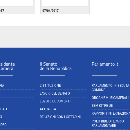
017
07/04/2017
esidente
Il Senato
Parlamento.it
 Camera
della Repubblica
FIA
L'ISTITUZIONE
PARLAMENTO IN SEDUTA
COMUNE
A
LAVORI DEL SENATO
ORGANISMI BICAMERALI
LEGGI E DOCUMENTI
SEMESTRE UE
CATI
ATTUALITÀ
RAPPORTI INTERNAZIONA
SI
RELAZIONI CON I CITTADINI
POLO BIBLIOTECARIO
IDEO
PARLAMENTARE