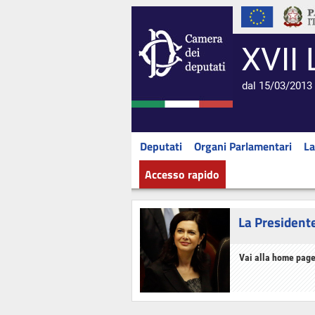
XVII 
dal 15/03/2013 
Deputati
Organi Parlamentari
La
Accesso rapido
La President
Vai alla home page