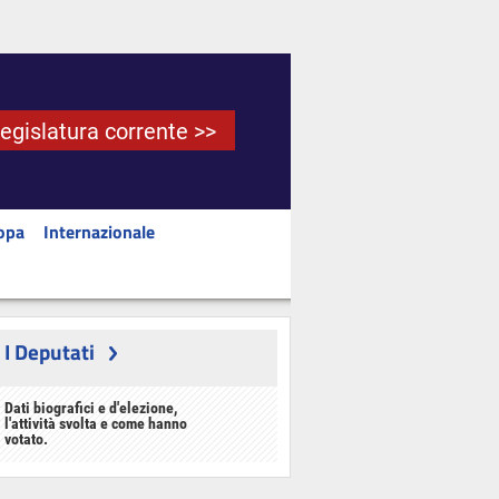
Legislatura corrente >>
opa
Internazionale
I Deputati
Dati biografici e d'elezione,
l'attività svolta e come hanno
votato.