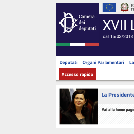
XVII 
dal 15/03/2013 
Deputati
Organi Parlamentari
La
Accesso rapido
La President
Vai alla home page