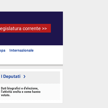
Legislatura corrente >>
opa
Internazionale
I Deputati
Dati biografici e d'elezione,
l'attività svolta e come hanno
votato.