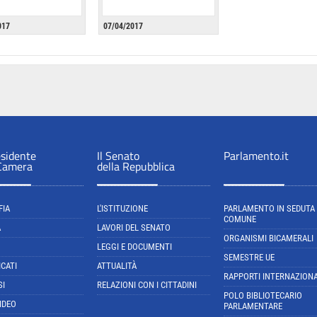
017
07/04/2017
esidente
Il Senato
Parlamento.it
 Camera
della Repubblica
FIA
L'ISTITUZIONE
PARLAMENTO IN SEDUTA
COMUNE
A
LAVORI DEL SENATO
ORGANISMI BICAMERALI
LEGGI E DOCUMENTI
SEMESTRE UE
CATI
ATTUALITÀ
RAPPORTI INTERNAZIONA
SI
RELAZIONI CON I CITTADINI
POLO BIBLIOTECARIO
IDEO
PARLAMENTARE