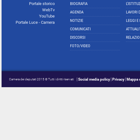
Portale storico
BIOGRAFIA
L'ISTITU
WebTv
AGENDA
LAVORI 
YouTube
NOTIZIE
LEGGI E
Portale Luce - Camera
COMUNICATI
ATTUALI
DISCORSI
RELAZIO
FOTO/VIDEO
Social media policy
Privacy
Mappa d
Camera dei deputati 2015 © Tutti i diritti riservati