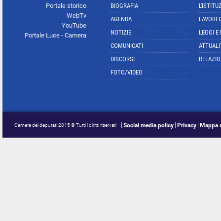
Portale storico
BIOGRAFIA
L'ISTITU
WebTv
AGENDA
LAVORI 
YouTube
NOTIZIE
LEGGI E
Portale Luce - Camera
COMUNICATI
ATTUALI
DISCORSI
RELAZIO
FOTO/VIDEO
Social media policy
Privacy
Mappa d
Camera dei deputati 2015 © Tutti i diritti riservati