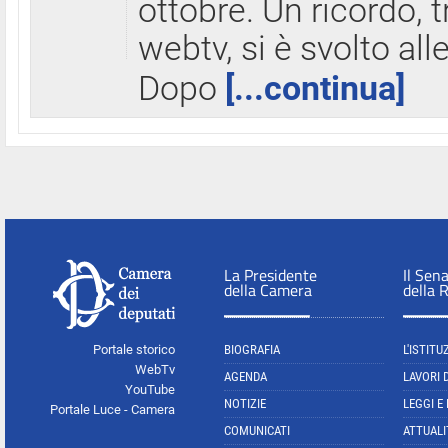
ottobre. Un ricordo, 
webtv, si è svolto all
Dopo
[...continua]
La Presidente
Il Sen
della Camera
della 
Portale storico
BIOGRAFIA
L'ISTITU
WebTv
AGENDA
LAVORI 
YouTube
NOTIZIE
LEGGI E
Portale Luce - Camera
COMUNICATI
ATTUALI