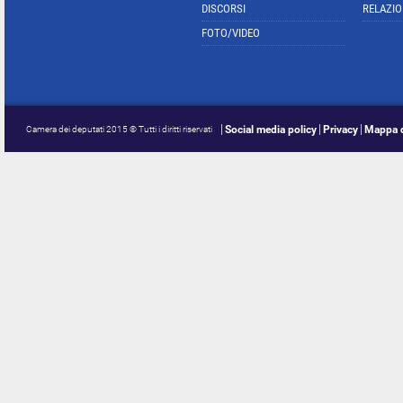
DISCORSI
RELAZIO
FOTO/VIDEO
Social media policy
Privacy
Mappa d
Camera dei deputati 2015 © Tutti i diritti riservati