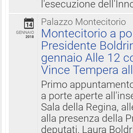
l'esecuzione dell'Inn
Palazzo Montecitorio
14
Montecitorio a po
GENNAIO
2018
Presidente Boldri
gennaio Alle 12 c
Vince Tempera all
Primo appuntamento 
a porte aperte all'in
Sala della Regina, all
alla presenza della 
deputati, Laura Boldri