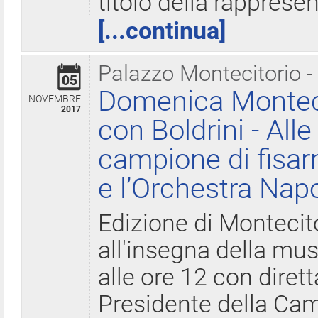
titolo della rapprese
[...continua]
Palazzo Montecitorio -
05
Domenica Monteci
NOVEMBRE
2017
con Boldrini - All
campione di fisar
e l’Orchestra Nap
Edizione di Montecit
all'insegna della mus
alle ore 12 con diret
Presidente della Came