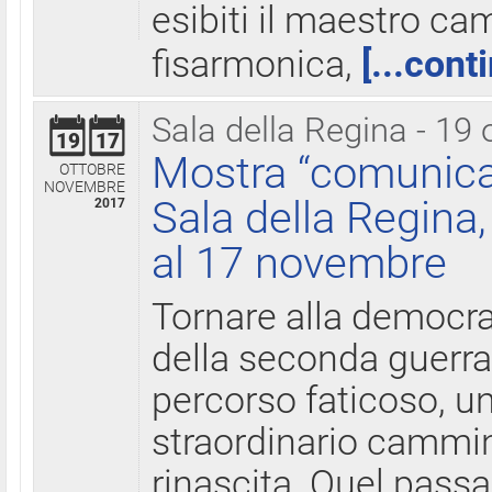
esibiti il maestro c
fisarmonica,
[...cont
Sala della Regina - 19 
19
17
Mostra “comunica
OTTOBRE
NOVEMBRE
Sala della Regina,
2017
al 17 novembre
Tornare alla democra
della seconda guerra 
percorso faticoso, 
straordinario cammin
rinascita. Quel pass