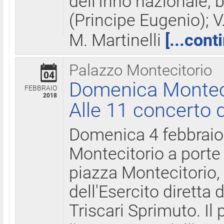
dell'Inno nazionale, 
(Principe Eugenio); V
M. Martinelli
[...cont
Palazzo Montecitorio
04
Domenica Montecit
FEBBRAIO
2018
Alle 11 concerto d
Domenica 4 febbrai
Montecitorio a porte 
piazza Montecitorio, 
dell'Esercito diretta
Triscari Sprimuto. I