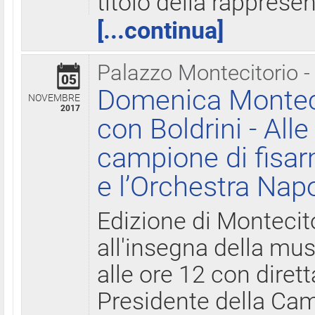
titolo della rapprese
[...continua]
Palazzo Montecitorio -
05
Domenica Monteci
NOVEMBRE
2017
con Boldrini - All
campione di fisar
e l’Orchestra Nap
Edizione di Montecit
all'insegna della mus
alle ore 12 con diret
Presidente della Came