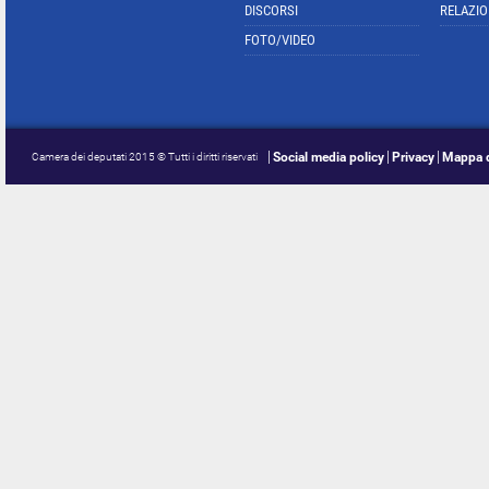
DISCORSI
RELAZIO
FOTO/VIDEO
Social media policy
Privacy
Mappa d
Camera dei deputati 2015 © Tutti i diritti riservati