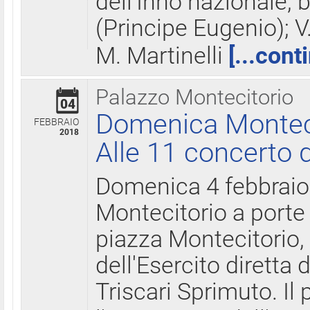
dell'Inno nazionale, 
(Principe Eugenio); V
M. Martinelli
[...cont
Palazzo Montecitorio
04
Domenica Montecit
FEBBRAIO
2018
Alle 11 concerto d
Domenica 4 febbrai
Montecitorio a porte 
piazza Montecitorio, 
dell'Esercito diretta
Triscari Sprimuto. I