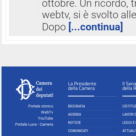
ottobre. Un ricordo, 
webtv, si è svolto all
Dopo
[...continua]
La Presidente
Il Sen
della Camera
della 
Portale storico
BIOGRAFIA
L'ISTITU
WebTv
AGENDA
LAVORI 
YouTube
NOTIZIE
LEGGI E
Portale Luce - Camera
COMUNICATI
ATTUALI