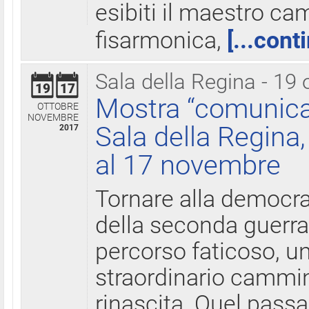
esibiti il maestro c
fisarmonica,
[...cont
Sala della Regina - 19 
19
17
Mostra “comunica
OTTOBRE
NOVEMBRE
Sala della Regina,
2017
al 17 novembre
Tornare alla democra
della seconda guerra 
percorso faticoso, 
straordinario cammin
rinascita. Quel pass