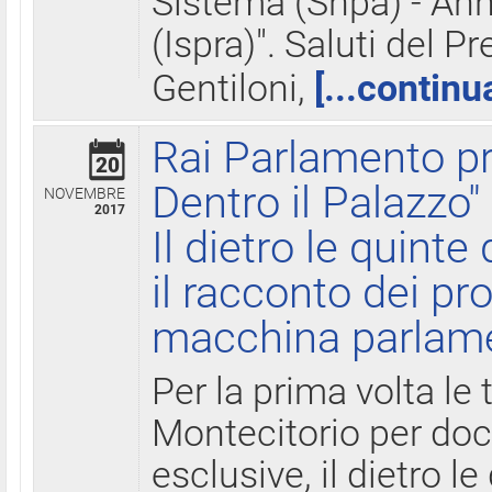
Sistema (Snpa) - Ann
(Ispra)". Saluti del P
Gentiloni,
[...continu
Rai Parlamento pr
20
Dentro il Palazzo"
NOVEMBRE
2017
Il dietro le quint
il racconto dei pro
macchina parlam
Per la prima volta le
Montecitorio per do
esclusive, il dietro le