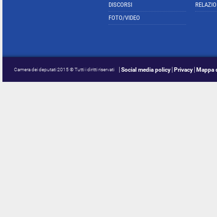
DISCORSI
RELAZIO
FOTO/VIDEO
Social media policy
Privacy
Mappa d
Camera dei deputati 2015 © Tutti i diritti riservati