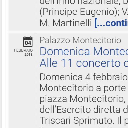
dell'Inno nazionale, 
(Principe Eugenio); V
M. Martinelli
[...cont
Palazzo Montecitorio
04
Domenica Montecit
FEBBRAIO
2018
Alle 11 concerto d
Domenica 4 febbrai
Montecitorio a porte 
piazza Montecitorio, 
dell'Esercito diretta
Triscari Sprimuto. I