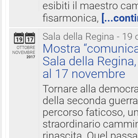
esibiti il maestro c
fisarmonica,
[...cont
Sala della Regina - 19 
19
17
Mostra “comunica
OTTOBRE
NOVEMBRE
Sala della Regina,
2017
al 17 novembre
Tornare alla democra
della seconda guerra 
percorso faticoso, 
straordinario cammin
rinascita. Quel pass