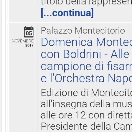
titolo della rapprese
[...continua]
Palazzo Montecitorio -
05
Domenica Monteci
NOVEMBRE
2017
con Boldrini - All
campione di fisar
e l’Orchestra Nap
Edizione di Montecit
all'insegna della mus
alle ore 12 con diret
Presidente della Came