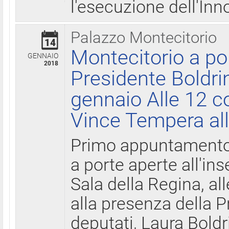
l'esecuzione dell'Inn
Palazzo Montecitorio
14
Montecitorio a po
GENNAIO
2018
Presidente Boldri
gennaio Alle 12 c
Vince Tempera all
Primo appuntamento 
a porte aperte all'in
Sala della Regina, all
alla presenza della 
deputati, Laura Boldri