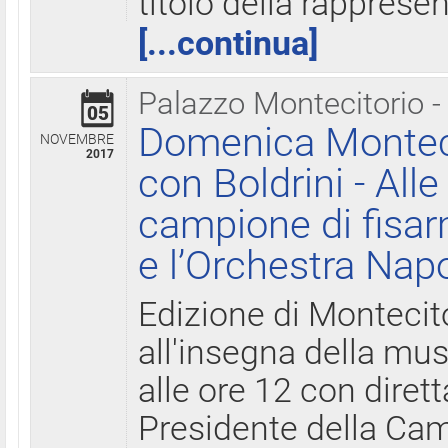
titolo della rapprese
[...continua]
Palazzo Montecitorio -
05
Domenica Monteci
NOVEMBRE
2017
con Boldrini - All
campione di fisar
e l’Orchestra Nap
Edizione di Montecit
all'insegna della mus
alle ore 12 con diret
Presidente della Came