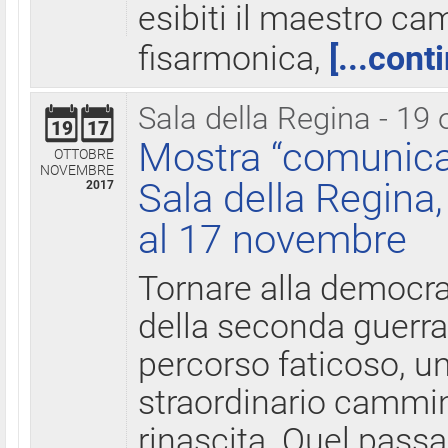
esibiti il maestro c
fisarmonica,
[...cont
Sala della Regina - 19 
19
17
Mostra “comunica
OTTOBRE
NOVEMBRE
Sala della Regina,
2017
al 17 novembre
Tornare alla democra
della seconda guerra 
percorso faticoso, 
straordinario cammin
rinascita. Quel pass