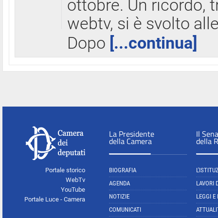
ottobre. Un ricordo, 
webtv, si è svolto all
Dopo
[...continua]
La Presidente
Il Sen
della Camera
della 
Portale storico
BIOGRAFIA
L'ISTITU
WebTv
AGENDA
LAVORI 
YouTube
NOTIZIE
LEGGI E
Portale Luce - Camera
COMUNICATI
ATTUALI