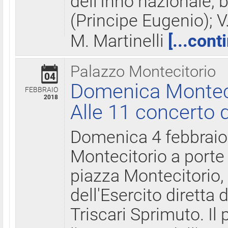
dell'Inno nazionale, 
(Principe Eugenio); V
M. Martinelli
[...cont
Palazzo Montecitorio
04
Domenica Montecit
FEBBRAIO
2018
Alle 11 concerto d
Domenica 4 febbrai
Montecitorio a porte 
piazza Montecitorio, 
dell'Esercito diretta
Triscari Sprimuto. I