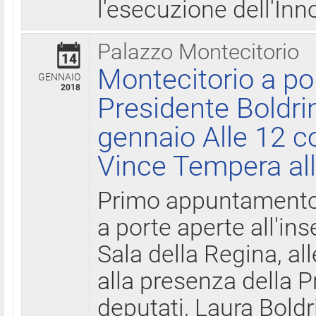
l'esecuzione dell'Inn
Palazzo Montecitorio
14
Montecitorio a po
GENNAIO
2018
Presidente Boldri
gennaio Alle 12 c
Vince Tempera all
Primo appuntamento 
a porte aperte all'in
Sala della Regina, all
alla presenza della 
deputati, Laura Boldri