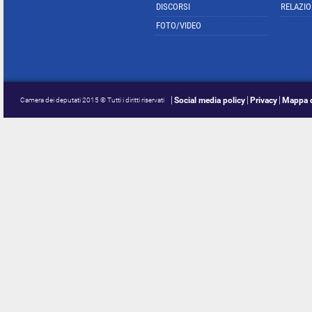
DISCORSI
RELAZIO
FOTO/VIDEO
Social media policy
Privacy
Mappa d
Camera dei deputati 2015 © Tutti i diritti riservati