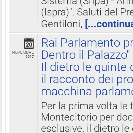
Sistema (Snpa) - Ann
(Ispra)". Saluti del P
Gentiloni,
[...continu
Rai Parlamento pr
20
Dentro il Palazzo"
NOVEMBRE
2017
Il dietro le quint
il racconto dei pro
macchina parlam
Per la prima volta le
Montecitorio per do
esclusive, il dietro le