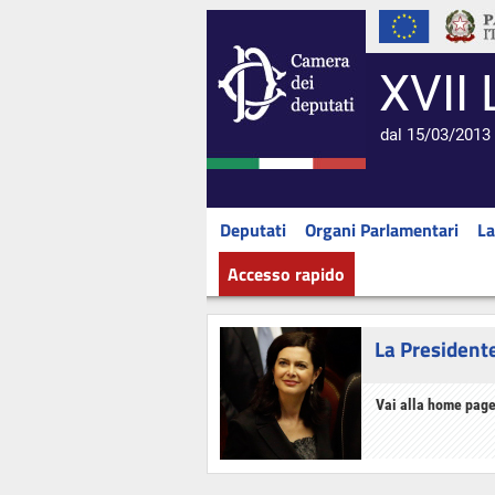
XVII 
dal 15/03/2013 
Deputati
Organi Parlamentari
La
Accesso rapido
La President
Vai alla home page