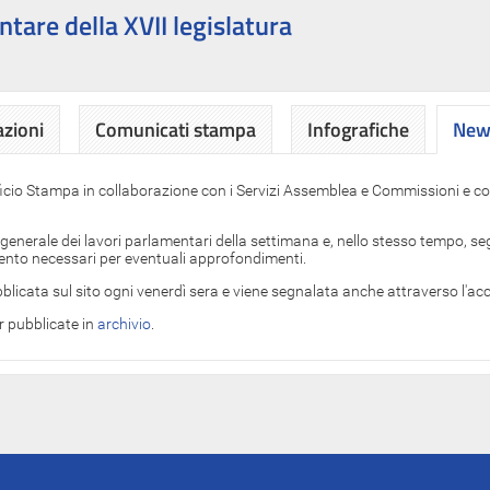
ntare della XVII legislatura
azioni
Comunicati stampa
Infografiche
News
News
ficio Stampa in collaborazione con i Servizi Assemblea e Commissioni e con
 generale dei lavori parlamentari della settimana e, nello stesso tempo, segn
imento necessari per eventuali approfondimenti.
blicata sul sito ogni venerdì sera e viene segnalata anche attraverso l'a
er pubblicate in
archivio
.