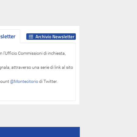
letter
letter
Archivio Newsletter
 l'Ufficio Commissioni di inchiesta,
ala, attraverso una serie di link al sito
ccount
@Montecitorio
di Twitter.