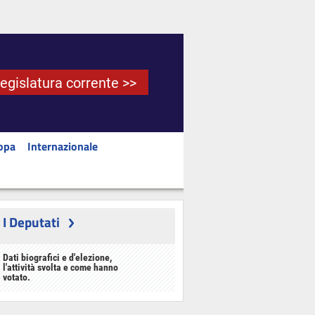
Legislatura corrente >>
opa
Internazionale
I Deputati
Dati biografici e d'elezione,
l'attività svolta e come hanno
votato.