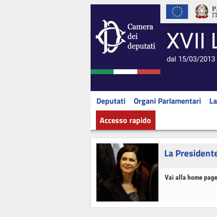
XVII 
dal 15/03/2013 
Deputati
Organi Parlamentari
La
Accesso rapido
La President
Vai alla home page