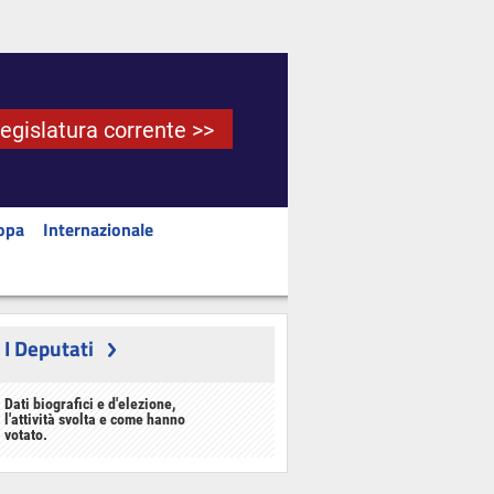
Legislatura corrente >>
opa
Internazionale
I Deputati
Dati biografici e d'elezione,
l'attività svolta e come hanno
votato.