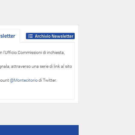
letter
letter
Archivio Newsletter
 l'Ufficio Commissioni di inchiesta,
ala, attraverso una serie di link al sito
ccount
@Montecitorio
di Twitter.