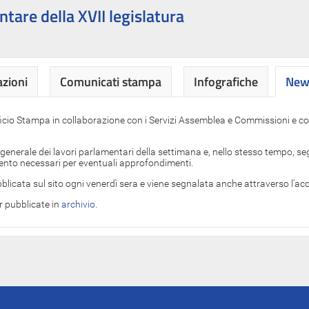
ntare della XVII legislatura
azioni
Comunicati stampa
Infografiche
News
News
ficio Stampa in collaborazione con i Servizi Assemblea e Commissioni e con
 generale dei lavori parlamentari della settimana e, nello stesso tempo, segn
imento necessari per eventuali approfondimenti.
blicata sul sito ogni venerdì sera e viene segnalata anche attraverso l'a
er pubblicate in
archivio
.