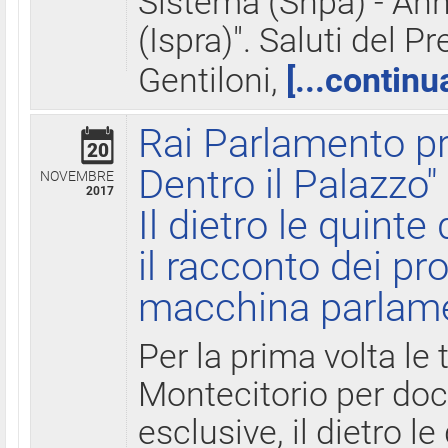
Sistema (Snpa) - Ann
(Ispra)". Saluti del P
Gentiloni,
[...continu
Rai Parlamento pr
20
Dentro il Palazzo"
NOVEMBRE
2017
Il dietro le quint
il racconto dei pro
macchina parlam
Per la prima volta le
Montecitorio per do
esclusive, il dietro le