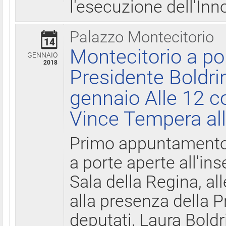
l'esecuzione dell'Inn
Palazzo Montecitorio
14
Montecitorio a po
GENNAIO
2018
Presidente Boldri
gennaio Alle 12 c
Vince Tempera all
Primo appuntamento 
a porte aperte all'in
Sala della Regina, all
alla presenza della 
deputati, Laura Boldri