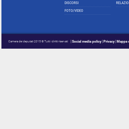
DISCORSI
RELAZIO
FOTO/VIDEO
Social media policy
Privacy
Mappa d
Camera dei deputati 2015 © Tutti i diritti riservati