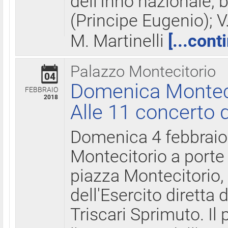
dell'Inno nazionale, 
(Principe Eugenio); V
M. Martinelli
[...cont
Palazzo Montecitorio
04
Domenica Montecit
FEBBRAIO
2018
Alle 11 concerto d
Domenica 4 febbrai
Montecitorio a porte 
piazza Montecitorio, 
dell'Esercito diretta
Triscari Sprimuto. I