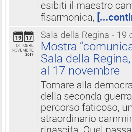
esibiti il maestro c
fisarmonica,
[...cont
Sala della Regina - 19 
19
17
Mostra “comunica
OTTOBRE
NOVEMBRE
Sala della Regina,
2017
al 17 novembre
Tornare alla democra
della seconda guerra 
percorso faticoso, 
straordinario cammin
rinascita. Quel pass