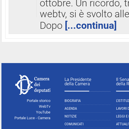
ottobre. Un ricordo, 
webtv, si è svolto all
Dopo
[...continua]
La Presidente
Il Sen
della Camera
della 
Portale storico
BIOGRAFIA
L'ISTITU
WebTv
AGENDA
LAVORI 
YouTube
NOTIZIE
LEGGI E
Portale Luce - Camera
COMUNICATI
ATTUALI