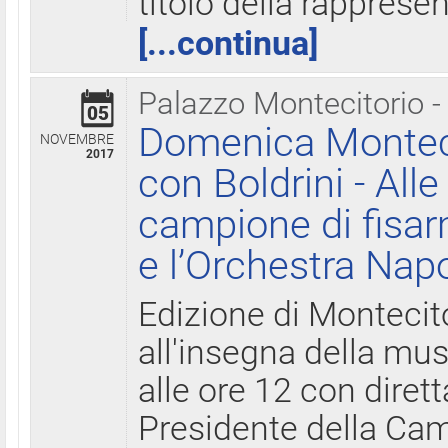
titolo della rapprese
[...continua]
Palazzo Montecitorio -
05
Domenica Monteci
NOVEMBRE
2017
con Boldrini - All
campione di fisar
e l’Orchestra Nap
Edizione di Montecit
all'insegna della mus
alle ore 12 con diret
Presidente della Came