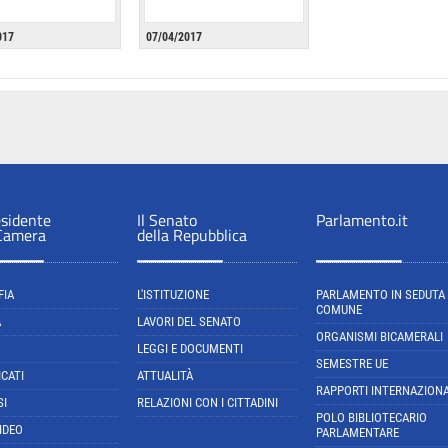
017
07/04/2017
esidente
Il Senato
Parlamento.it
 Camera
della Repubblica
FIA
L'ISTITUZIONE
PARLAMENTO IN SEDUTA
COMUNE
A
LAVORI DEL SENATO
ORGANISMI BICAMERALI
LEGGI E DOCUMENTI
SEMESTRE UE
CATI
ATTUALITÀ
RAPPORTI INTERNAZIONA
SI
RELAZIONI CON I CITTADINI
POLO BIBLIOTECARIO
IDEO
PARLAMENTARE