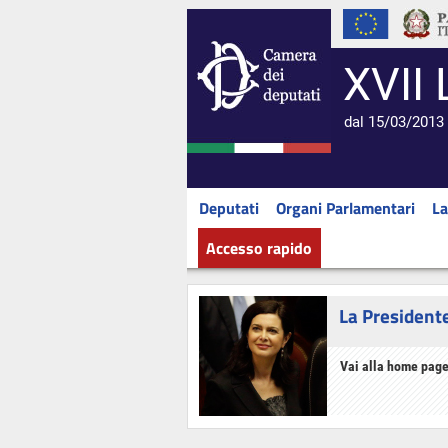
XVII 
dal 15/03/2013 
Deputati
Organi Parlamentari
La
Accesso rapido
La President
Vai alla home page