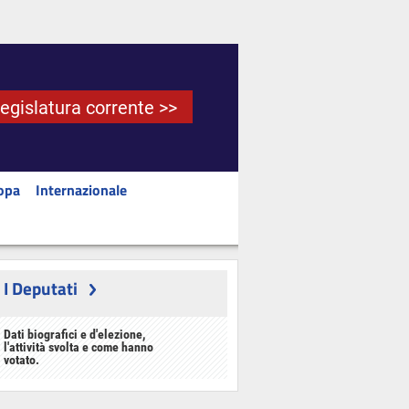
Legislatura corrente >>
opa
Internazionale
I Deputati
Dati biografici e d'elezione,
l'attività svolta e come hanno
votato.