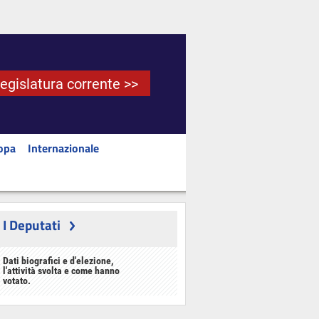
Legislatura corrente >>
opa
Internazionale
I Deputati
Dati biografici e d'elezione,
l'attività svolta e come hanno
votato.