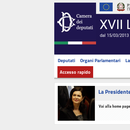
XVII 
dal 15/03/2013 
Deputati
Organi Parlamentari
La
Accesso rapido
La President
Vai alla home page