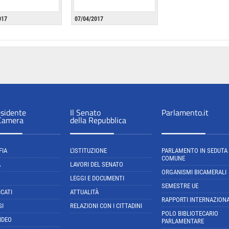
017
07/04/2017
esidente
Il Senato
Parlamento.it
 Camera
della Repubblica
FIA
L'ISTITUZIONE
PARLAMENTO IN SEDUTA
COMUNE
A
LAVORI DEL SENATO
ORGANISMI BICAMERALI
LEGGI E DOCUMENTI
SEMESTRE UE
CATI
ATTUALITÀ
RAPPORTI INTERNAZIONA
SI
RELAZIONI CON I CITTADINI
POLO BIBLIOTECARIO
IDEO
PARLAMENTARE