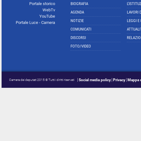
Portale storico
BIOGRAFIA
L'ISTITU
WebTv
AGENDA
LAVORI 
YouTube
NOTIZIE
LEGGI E
Portale Luce - Camera
COMUNICATI
ATTUALI
DISCORSI
RELAZIO
FOTO/VIDEO
Social media policy
Privacy
Mappa d
Camera dei deputati 2015 © Tutti i diritti riservati