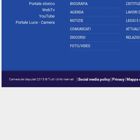
Portale storico
BIOGRAFIA
L'ISTITU
WebTv
AGENDA
LAVORI 
YouTube
NOTIZIE
LEGGI E
Portale Luce - Camera
COMUNICATI
ATTUALI
DISCORSI
RELAZIO
FOTO/VIDEO
Social media policy
Privacy
Mappa d
Camera dei deputati 2015 © Tutti i diritti riservati