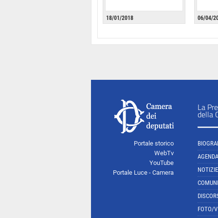
18/01/2018
06/04/2
La Pre
della
Portale storico
BIOGRA
WebTv
AGEND
YouTube
NOTIZIE
Portale Luce - Camera
COMUNI
DISCOR
FOTO/V