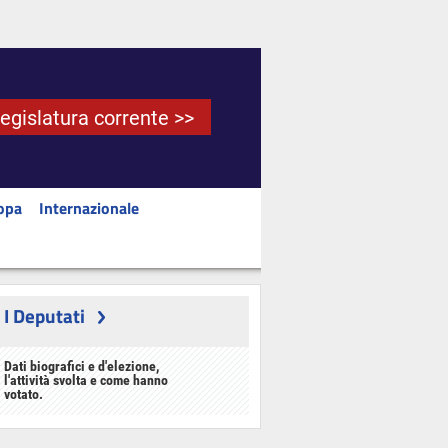
Legislatura corrente >>
opa
Internazionale
I Deputati
Dati biografici e d'elezione,
l'attività svolta e come hanno
votato.